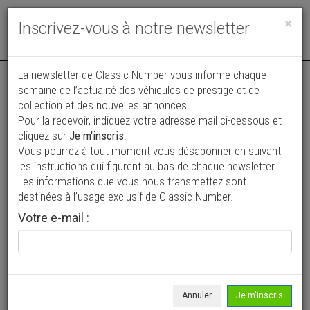
Toggle
×
Inscrivez-vous à notre newsletter
navigat
La newsletter de Classic Number vous informe chaque
semaine de l’actualité des véhicules de prestige et de
collection et des nouvelles annonces.
Pour la recevoir, indiquez votre adresse mail ci-dessous et
cliquez sur
Je m'inscris
.
Vous pourrez à tout moment vous désabonner en suivant
Vos annonces vues par
les instructions qui figurent au bas de chaque newsletter.
plus de 4 millions de collectionneurs
Les informations que vous nous transmettez sont
destinées à l’usage exclusif de Classic Number.
Ajouter une annonce
Votre e-mail :
> Rechercher un véhicule
Marque
Fiat >
Annuler
Je m'inscris
Modèle
Osca >