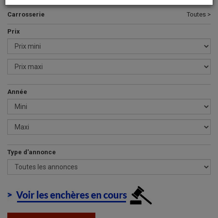
Carrosserie
Toutes >
Prix
Année
Type d'annonce