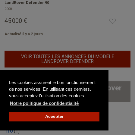
LandRover Defender 90
2000
45 000 €
Actualisé il y a 2 jours
VOIR TOUTES LES ANNONCES DU MODÈLE
LANDROVER DEFENDER
Les cookies assurent le bon fonctionnement
Les autres modèles de LandRover
de nos services. En utilisant ces derniers,
disponibles sur le site
vous acceptez l'utilisation des cookies.
Notre politique de confidentialité
101
(0)
Accepter
109
(5)
110
(1)