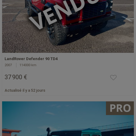
LandRover Defender 90 TD4
2007
114000 km
37 900 €
Actualisé il y a 52 jours