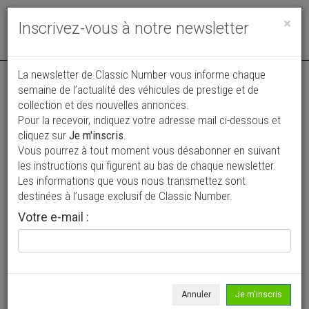
Toggle
×
Inscrivez-vous à notre newsletter
navigat
Annonce publiée le 08/07/2026 ( il y a 29 jours )
La newsletter de Classic Number vous informe chaque
semaine de l’actualité des véhicules de prestige et de
LandRover Defender 90 Td5
collection et des nouvelles annonces.
Pour la recevoir, indiquez votre adresse mail ci-dessous et
26 000 €
cliquez sur
Je m'inscris
.
Vous pourrez à tout moment vous désabonner en suivant
2000
4 x 4
276 000 km
les instructions qui figurent au bas de chaque newsletter.
Les informations que vous nous transmettez sont
destinées à l’usage exclusif de Classic Number.
Votre e-mail :
Annuler
Je m'inscris