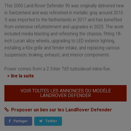
This 2000 Land Rover Defender 90 was originally delivered new
in Switzerland and was refinished in metallic gray around 2010.
It was imported to the Netherlands in 2017 and has benefited
from extensive refurbishment and upgrades in 2025. The work
included media blasting and refinishing the chassis, fitting 18-
inch Lucari alloy wheels, upgrading to LED exterior lighting,
installing a Kbx grille and fender intake, and replacing various
suspension, braking, exhaust, and interior components.
Power comes from a 2.5-liter Td5 turbodiesel inline-five
…
> lire la suite
VOIR TOUTES LES ANNONCES DU MODÈLE
LANDROVER DEFENDER
Proposer un lien sur les LandRover Defender
Partager
Twitter