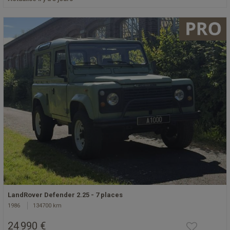
LandRover Defender 2.25 - 7 places
1986
134700 km
24 990 €