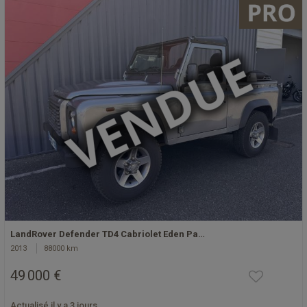
LandRover Defender TD4 Cabriolet Eden Pa…
2013
88000 km
49 000 €
Actualisé il y a 3 jours