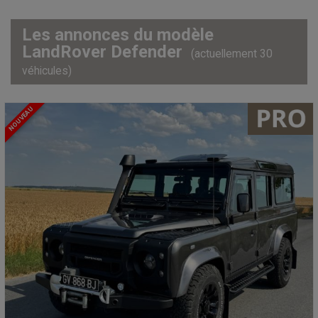
Les annonces du modèle
LandRover Defender
(actuellement 30
véhicules)
NOUVEAU