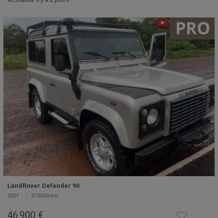
LandRover Defender 90
2001
273000 km
46 900 €