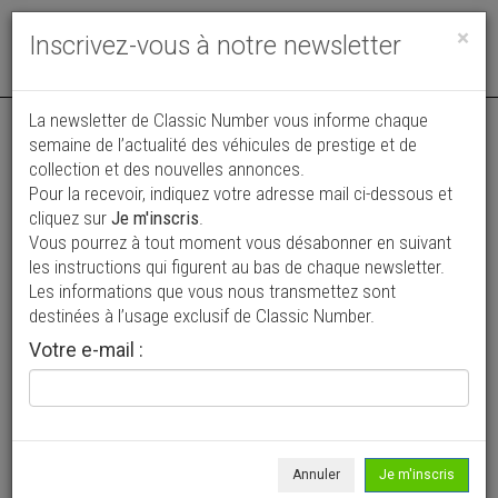
Toggle
×
Inscrivez-vous à notre newsletter
navigat
La newsletter de Classic Number vous informe chaque
semaine de l’actualité des véhicules de prestige et de
collection et des nouvelles annonces.
Pour la recevoir, indiquez votre adresse mail ci-dessous et
cliquez sur
Je m'inscris
.
Vous pourrez à tout moment vous désabonner en suivant
les instructions qui figurent au bas de chaque newsletter.
Made in US
Les informations que vous nous transmettez sont
destinées à l’usage exclusif de Classic Number.
PARIS (75) - Paris (75001)
Votre e-mail :
231 Rue Saint-Honoré
+33 1 88 31 86 45
+33 7 56 83 08 51
Made-in-US est une plateforme internationale qui met en
Annuler
Je m'inscris
relation les acheteurs européens avec des vendeurs