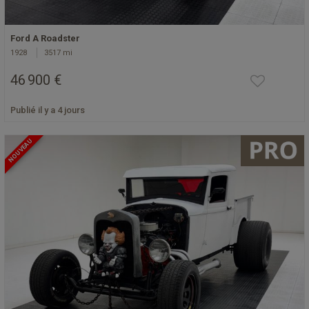
Ford A Roadster
1928
3517 mi
46 900 €
Publié il y a 4 jours
NOUVEAU