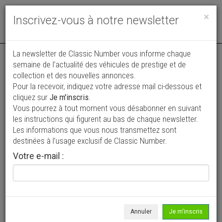
Toggle
×
Inscrivez-vous à notre newsletter
navigat
Annonce actualisée le 04/08/2026 ( il y a 4 jours )
La newsletter de Classic Number vous informe chaque
semaine de l’actualité des véhicules de prestige et de
Porsche 964 Carrera 2
collection et des nouvelles annonces.
Pour la recevoir, indiquez votre adresse mail ci-dessous et
55 000 €
cliquez sur
Je m'inscris
.
Vous pourrez à tout moment vous désabonner en suivant
1990
Cabriolet / roadster
140 km
les instructions qui figurent au bas de chaque newsletter.
Les informations que vous nous transmettez sont
destinées à l’usage exclusif de Classic Number.
Votre e-mail :
Annuler
Je m'inscris