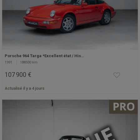
Porsche 964 Targa *Excellent état / His…
1991
188500 km
107 900 €
Actualisé il y a 4 jours