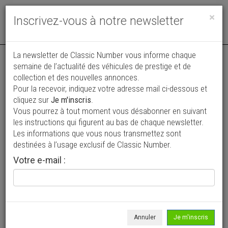
Toggle
×
Inscrivez-vous à notre newsletter
navigat
Annonce actualisée le 29/07/2026 ( il y a 9 jours )
La newsletter de Classic Number vous informe chaque
semaine de l’actualité des véhicules de prestige et de
Porsche 356 C Cabriolet
collection et des nouvelles annonces.
Pour la recevoir, indiquez votre adresse mail ci-dessous et
135 000 €
cliquez sur
Je m'inscris
.
Vous pourrez à tout moment vous désabonner en suivant
1964
Cabriolet / roadster
15 500 km
les instructions qui figurent au bas de chaque newsletter.
Les informations que vous nous transmettez sont
destinées à l’usage exclusif de Classic Number.
Votre e-mail :
Annuler
Je m'inscris