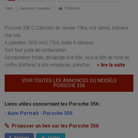
1964
Cabriolet / roadster
15 500 km
Porsche 356 C Cabriolet de Janvier 1964, noir vernis, intérieur
cuir noir.
4 cylindres 1600 cm3, 75ch, boite 4 vitesses.
Sort tout juste de restauration
Restauration totale, décapage à la tôle, seul la tôle de fond de
coffre (batterie) à été remplacée, plancher
…
> lire la suite
VOIR TOUTES LES ANNONCES DU MODÈLE
PORSCHE 356
Liens utiles concernant les Porsche 356 :
-
Auto Portrait - Porsche 356
Proposer un lien sur les Porsche 356
Partager
Twitter