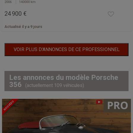
2006
140000 km
24 900 €
Actualisé il y a 9 jours
VOIR PLUS D'ANNONCES DE CE PROFESSIONNEL
Les annonces du modèle Porsche
356
(actuellement 109 véhicules)
NOUVEAU