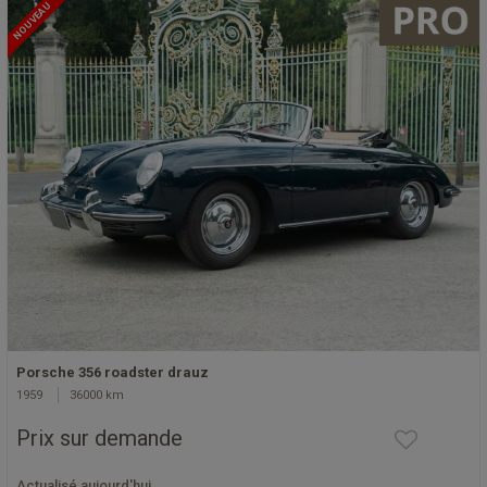
NOUVEAU
Porsche 356 roadster drauz
1959
36000 km
Prix sur demande
Actualisé aujourd'hui