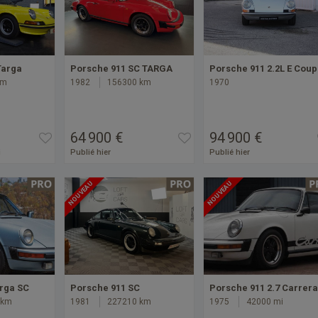
Targa
Porsche 911 SC TARGA
Porsche 911 2.2L E Cou
km
1982
156300 km
1970
64 900 €
94 900 €
i
Publié hier
Publié hier
NOUVEAU
NOUVEAU
rga SC
Porsche 911 SC
Porsche 911 2.7 Carrera
 km
1981
227210 km
1975
42000 mi