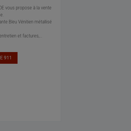
DE vous propose à la vente
e.
nte Bleu Vénitien métallisé
ntretien et factures,
…
E 911