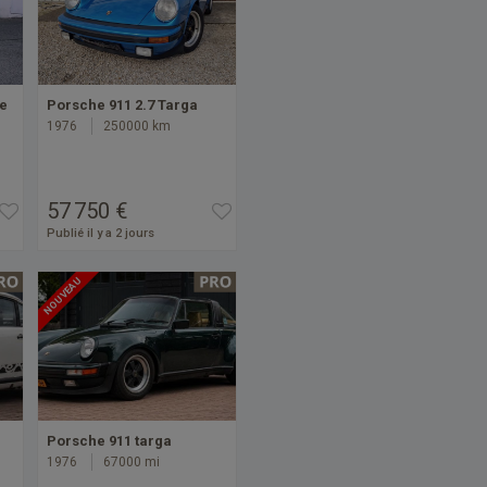
pe
Porsche 911 2.7 Targa
1976
250000 km
57 750 €
Publié il y a 2 jours
NOUVEAU
Porsche 911 targa
1976
67000 mi