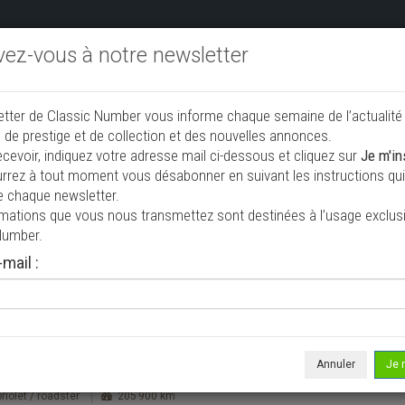
ivez-vous à notre newsletter
endre aux enchères
Annonceurs PRO
Annuaire des collec
etter de Classic Number vous informe chaque semaine de l’actualité
jouter une annonce
 de prestige et de collection et des nouvelles annonces.
ecevoir, indiquez votre adresse mail ci-dessous et cliquez sur
Je m'in
rrez à tout moment vous désabonner en suivant les instructions qui 
NAUTO DOSSIER COMPLET
e chaque newsletter.
Acc
rmations que vous nous transmettez sont destinées à l’usage exclusi
Number.
mail :
e le 23/07/2026 ( il y a 14 jours )
he 911 3.2 G50 Cabriolet SONAUTO
IER COMPLET
Annuler
Je 
riolet / roadster
205 900 km