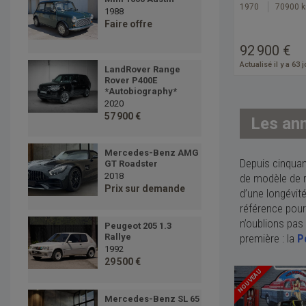
1970
70900 
1988
Faire offre
92 900 €
Actualisé il y a 63 
LandRover Range
Rover P400E
*Autobiography*
2020
57 900 €
Les an
Mercedes-Benz AMG
Depuis cinquan
GT Roadster
2018
de modèle de r
Prix sur demande
d’une longévité
référence pour
n’oublions pas 
Peugeot 205 1.3
Rallye
première : la
P
1992
29 500 €
NOUVEAU
Mercedes-Benz SL 65