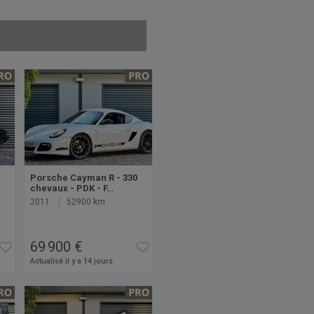
Porsche Cayman R - 330
chevaux - PDK - F…
2011
52900 km
69 900 €
Actualisé il y a 14 jours