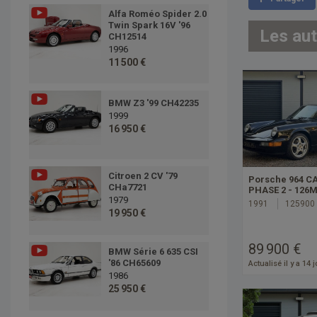
Alfa Roméo Spider 2.0
Twin Spark 16V '96
Les au
CH12514
1996
11 500 €
BMW Z3 '99 CH42235
1999
16 950 €
Citroen 2 CV '79
Porsche 964 C
CHa7721
PHASE 2 - 126
1979
1991
125900
19 950 €
89 900 €
BMW Série 6 635 CSI
'86 CH65609
Actualisé il y a 14 
1986
25 950 €