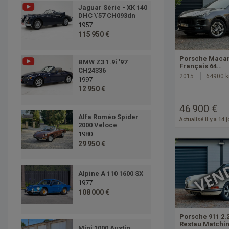
Jaguar Série - XK 140
DHC \'57 CH093dn
1957
115 950 €
Porsche Macan
BMW Z3 1.9i '97
Français 64…
CH24336
2015
64900 
1997
12 950 €
46 900 €
Alfa Roméo Spider
Actualisé il y a 14 
2000 Veloce
1980
29 950 €
Alpine A 110 1600 SX
1977
108 000 €
Porsche 911 2.2
Restau Matchi
Mini 1000 Austin