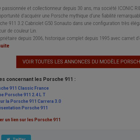
e passionnée et collectionneur depuis 30 ans, ma société ICONIC RI
pportunité d'acquérir une Porsche mythique d'une fiabilité remarquabl
che 911 3.2 Cabriolet G50 Sonauto dans une configuration très éléga
uir de couleur Lin.
opriétaire depuis 2006, historique complet depuis 1995 avec carnet d’e
suite
VOIR TOUTES LES ANNONCES DU MODÈLE PORSCH
les concernant les Porsche 911 :
sche 911 Classic France
ne Porsche 911 2.4 L T
ur la Porsche 911 Carrera 3.0
ésentation Porsche 911
 un lien sur les Porsche 911
Twitter