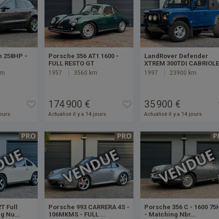
 258HP -
Porsche 356 AT1 1600 -
LandRover Defender
FULL RESTO GT
XTREM 300TDI CABRIOL
km
1957
3560 km
1997
23900 km
174 900 €
35 900 €
jours
Actualisé il y a 14 jours
Actualisé il y a 14 jours
T Full
Porsche 993 CARRERA 4S -
Porsche 356 C - 1600 75
ng Nu…
106MKMS - FULL …
- Matching Nbr…