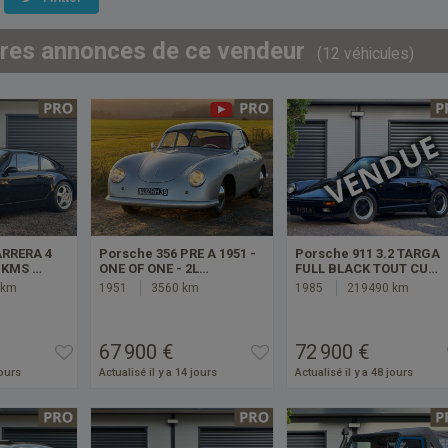
tres annonces de ce vendeur
(12 véhicules)
ARRERA 4
Porsche 356 PRE A 1951 -
Porsche 911 3.2 TARGA
MKMS …
ONE OF ONE - 2L…
FULL BLACK TOUT CU…
 km
1951
3560 km
1985
219490 km
67 900 €
72 900 €
jours
Actualisé il y a 14 jours
Actualisé il y a 48 jours