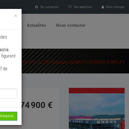
Se connecter
Ma sélection
Mon compte
×
tionneurs
Actualités
Nous contacter
 des
scris
.
figurent
ueil
/
Porsche 911 3.2 G50 Cabriolet SONAUTO DOSSIER COMPLET
f de
74 900 €
m'inscris