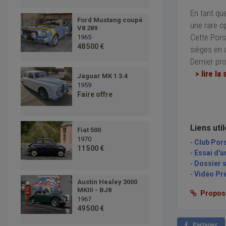
En tant qu
Ford Mustang coupé
une rare o
V8 289
Cette Pors
1965
48 500 €
sièges en c
Dernier pr
> lire la 
Jaguar MK 1 3.4
1959
Faire offre
Liens uti
Fiat 500
1970
-
Club Por
11 500 €
-
Essai d'u
-
Dossier s
-
Vidéo Pr
Austin Healey 3000
MKIII - BJ8
Proposer
1967
49 500 €
Partager