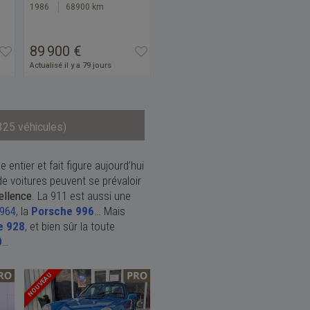
1986
68900 km
89 900 €
Actualisé il y a 79 jours
325 véhicules)
ntier et fait figure aujourd’hui
e voitures peuvent se prévaloir
cellence
. La 911 est aussi une
 964
, la
Porsche 996
… Mais
e 928
, et bien sûr la toute
0
…
NOUVEAU