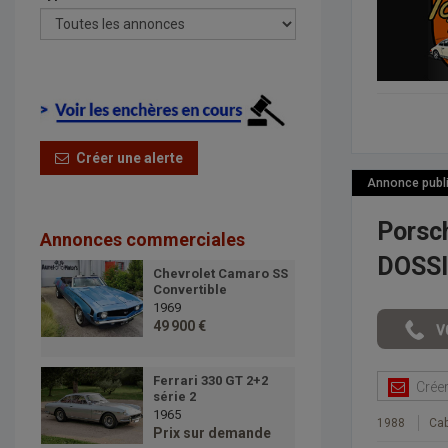
Créer une alerte
Annonce publié
Porsc
Annonces commerciales
DOSS
Chevrolet Camaro SS
Convertible
1969
49 900 €
Ferrari 330 GT 2+2
Créer 
série 2
1965
1988
Cab
Prix sur demande