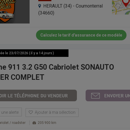
HERAULT (34) - Cournonterral
(34660)
Calculez le tarif d'assurance de ce modèle
e le 23/07/2026 ( il y a 14 jours )
he 911 3.2 G50 Cabriolet SONAUTO
IER COMPLET
une alerte
Ajouter à ma sélection
riolet / roadster
205 900 km