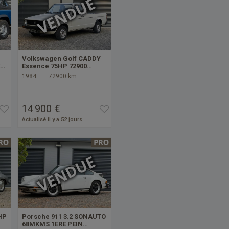
Volkswagen Golf CADDY
E…
Essence 75HP 72900…
1984
72900 km
14 900 €
Actualisé il y a 52 jours
HP
Porsche 911 3.2 SONAUTO
68MKMS 1ERE PEIN…