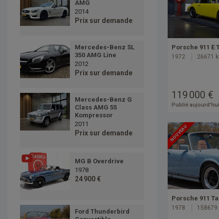
AMG
2014
Prix sur demande
Porsche 911 E 
Mercedes-Benz SL
350 AMG Line
1972
26671 
2012
Prix sur demande
119 000 €
Mercedes-Benz G
Publié aujourd'hu
Class AMG 55
Kompressor
2011
NOUVEAU
Prix sur demande
MG B Overdrive
1978
24 900 €
Porsche 911 Ta
1978
158679
Ford Thunderbird