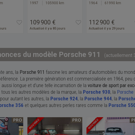
km
1997
105900 km
1964
61990 km
109 900 €
112 900 €
jours
Actualisé il y a 85 jours
Actualisé il y a 29 jours
nonces du modèle Porsche 911
(actuellement 
te ans, la
Porsche 911
fascine les amateurs d’automobiles du monde e
éférence. La première génération est commercialisée en 1964, peu d
 aussi longue et d’une telle incarnation de la
voiture de sport par ex
 tous les autres modèles de la marque, la
Porsche 930
, la
Porsche
pour autant les autres, la
Porsche 924
, la
Porsche 944
, la
Porsch
orsche 356
et quelques autres perles rares comme la
Porsche 55
NOUVEAU
NOUVEAU