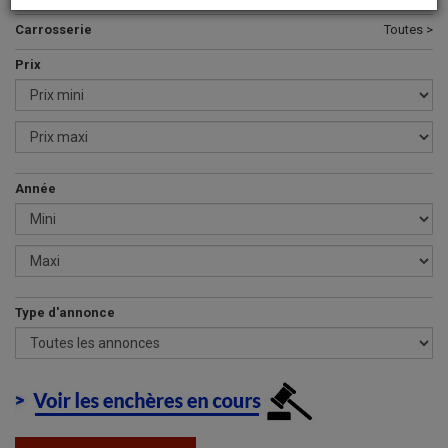
Carrosserie
Toutes >
Prix
Année
Type d'annonce