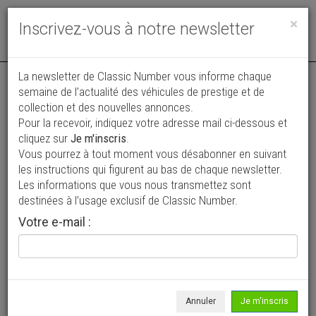
Toggle
×
Inscrivez-vous à notre newsletter
navigat
La newsletter de Classic Number vous informe chaque
semaine de l’actualité des véhicules de prestige et de
collection et des nouvelles annonces.
Pour la recevoir, indiquez votre adresse mail ci-dessous et
cliquez sur
Je m'inscris
.
Vous pourrez à tout moment vous désabonner en suivant
Vos annonces vues par
les instructions qui figurent au bas de chaque newsletter.
plus de 4 millions de collectionneurs
Les informations que vous nous transmettez sont
destinées à l’usage exclusif de Classic Number.
Ajouter une annonce
Votre e-mail :
> Rechercher un véhicule
Marque
Alfa Roméo >
Annuler
Je m'inscris
Modèle
164 >