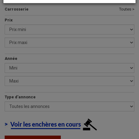
Carrosserie
Toutes >
Prix
Année
Type d'annonce