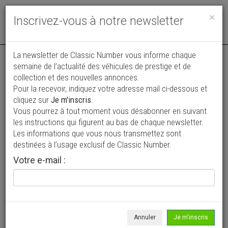
Toggle
×
Inscrivez-vous à notre newsletter
navigat
La newsletter de Classic Number vous informe chaque
semaine de l’actualité des véhicules de prestige et de
collection et des nouvelles annonces.
Pour la recevoir, indiquez votre adresse mail ci-dessous et
cliquez sur
Je m'inscris
.
Vous pourrez à tout moment vous désabonner en suivant
Vos annonces vues par
les instructions qui figurent au bas de chaque newsletter.
plus de 4 millions de collectionneurs
Les informations que vous nous transmettez sont
destinées à l’usage exclusif de Classic Number.
Ajouter une annonce
Votre e-mail :
> Rechercher un véhicule
Marque
Alfa Roméo >
Annuler
Je m'inscris
Modèle
2600 Sprint >