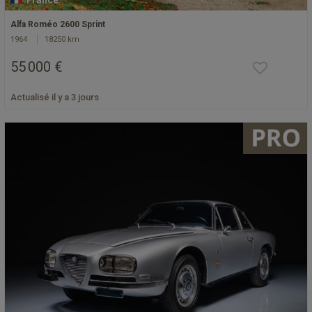
France
Alfa Roméo 2600 Sprint
1964
18250 km
55 000 €
Actualisé il y a 3 jours