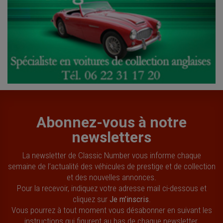
Abonnez-vous à notre
newsletters
La newsletter de Classic Number vous informe chaque
semaine de l’actualité des véhicules de prestige et de collection
et des nouvelles annonces.
Pour la recevoir, indiquez votre adresse mail ci-dessous et
cliquez sur
Je m'inscris
.
Vous pourrez à tout moment vous désabonner en suivant les
instructions qui figurent au bas de chaque newsletter.