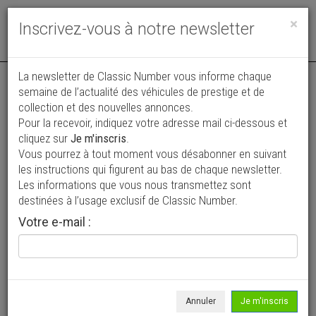
Toggle
×
Inscrivez-vous à notre newsletter
navigat
La newsletter de Classic Number vous informe chaque
semaine de l’actualité des véhicules de prestige et de
collection et des nouvelles annonces.
Pour la recevoir, indiquez votre adresse mail ci-dessous et
cliquez sur
Je m'inscris
.
Vous pourrez à tout moment vous désabonner en suivant
Vos annonces vues par
les instructions qui figurent au bas de chaque newsletter.
plus de 4 millions de collectionneurs
Les informations que vous nous transmettez sont
destinées à l’usage exclusif de Classic Number.
Ajouter une annonce
Votre e-mail :
> Rechercher un véhicule
Marque
Alfa Roméo >
Annuler
Je m'inscris
Modèle
Giulia GT >