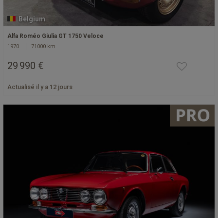
Belgium
Alfa Roméo Giulia GT 1750 Veloce
1970
71000 km
29 990 €
Actualisé il y a 12 jours