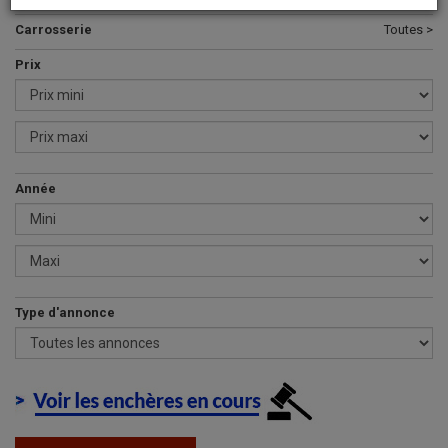
Carrosserie
Toutes >
Prix
Année
Type d'annonce