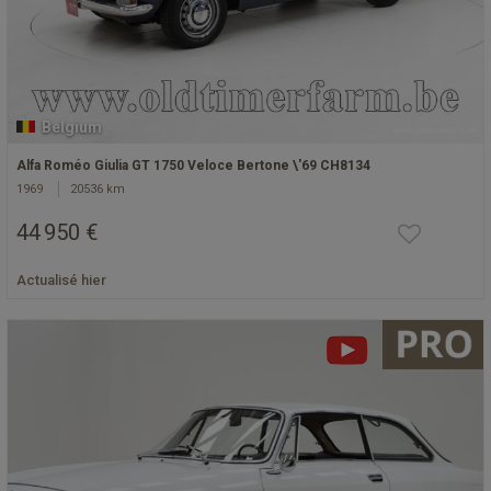
Belgium
Alfa Roméo Giulia GT 1750 Veloce Bertone \'69 CH8134
1969
20536 km
44 950 €
Actualisé hier