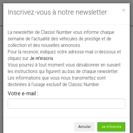
Toggle
×
Inscrivez-vous à notre newsletter
navigat
La newsletter de Classic Number vous informe chaque
semaine de l’actualité des véhicules de prestige et de
collection et des nouvelles annonces.
Pour la recevoir, indiquez votre adresse mail ci-dessous et
cliquez sur
Je m'inscris
.
Vous pourrez à tout moment vous désabonner en suivant
Vos annonces vues par
les instructions qui figurent au bas de chaque newsletter.
plus de 4 millions de collectionneurs
Les informations que vous nous transmettez sont
destinées à l’usage exclusif de Classic Number.
Ajouter une annonce
Votre e-mail :
> Rechercher un véhicule
Marque
Alfa Roméo >
Annuler
Je m'inscris
Modèle
Giulia >