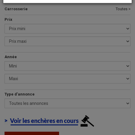
Carrosserie
Toutes >
Prix
Année
Type d'annonce