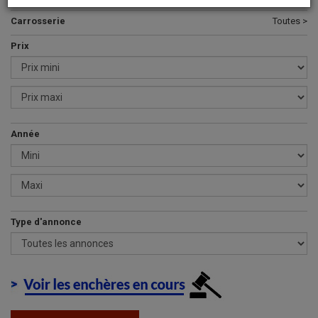
Carrosserie
Toutes >
Prix
Année
Type d'annonce