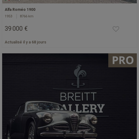
Alfa Roméo 1900
1953
8766 km
39 000 €
Actualisé il y a 68 jours