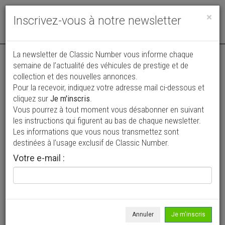
Toggle
×
Inscrivez-vous à notre newsletter
navigat
La newsletter de Classic Number vous informe chaque
semaine de l’actualité des véhicules de prestige et de
collection et des nouvelles annonces.
Pour la recevoir, indiquez votre adresse mail ci-dessous et
cliquez sur
Je m'inscris
.
Vous pourrez à tout moment vous désabonner en suivant
Vos annonces vues par
les instructions qui figurent au bas de chaque newsletter.
plus de 4 millions de collectionneurs
Les informations que vous nous transmettez sont
destinées à l’usage exclusif de Classic Number.
Ajouter une annonce
Votre e-mail :
> Rechercher un véhicule
Marque
Alfa Roméo >
Annuler
Je m'inscris
Modèle
1900 >