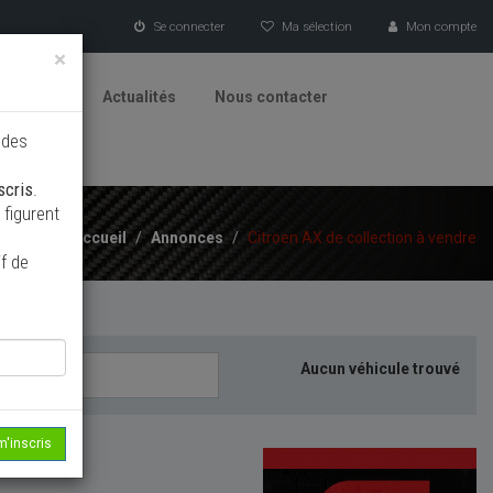
Se connecter
Ma sélection
Mon compte
×
tionneurs
Actualités
Nous contacter
 des
scris
.
figurent
Accueil
/
Annonces
/
Citroen AX de collection à vendre
f de
Aucun véhicule trouvé
m'inscris
echerche...