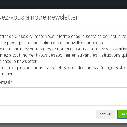
ivez-vous à notre newsletter
endre aux enchères
Annonceurs PRO
Annuaire des collec
etter de Classic Number vous informe chaque semaine de l’actualité
jouter une annonce
 de prestige et de collection et des nouvelles annonces.
ecevoir, indiquez votre adresse mail ci-dessous et cliquez sur
Je m'in
rrez à tout moment vous désabonner en suivant les instructions qui 
tion à vendre
e chaque newsletter.
rmations que vous nous transmettez sont destinées à l’usage exclusi
Number.
mail :
Annuler
Je 
 ne correspond à votre recherche, veuillez modifier vos critères de r