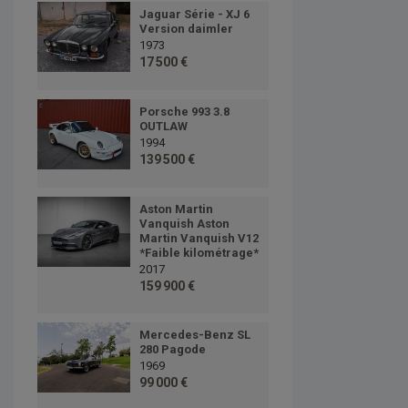
Jaguar Série - XJ 6
Version daimler
1973
17 500 €
Porsche 993 3.8
OUTLAW
1994
139 500 €
Aston Martin
Vanquish Aston
Martin Vanquish V12
*Faible kilométrage*
2017
159 900 €
Mercedes-Benz SL
280 Pagode
1969
99 000 €