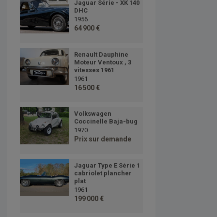
Jaguar Série - XK 140
DHC
1956
64 900 €
Renault Dauphine
Moteur Ventoux , 3
vitesses 1961
1961
16 500 €
Volkswagen
Coccinelle Baja-bug
1970
Prix sur demande
Jaguar Type E Série 1
cabriolet plancher
plat
1961
199 000 €