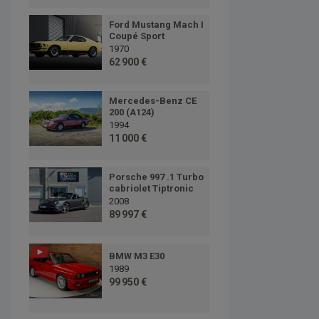
Ford Mustang Mach I
Coupé Sport
1970
62 900 €
Mercedes-Benz CE
200 (A124)
1994
11 000 €
Porsche 997 .1 Turbo
cabriolet Tiptronic
2008
89 997 €
BMW M3 E30
1989
99 950 €