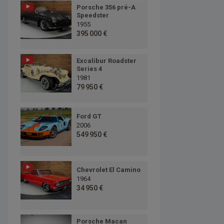
Porsche 356 pré-A
Speedster
1955
395 000 €
Excalibur Roadster
Series 4
1981
79 950 €
Ford GT
2006
549 950 €
Chevrolet El Camino
1964
34 950 €
Porsche Macan