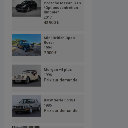
Porsche Macan GTS
*Options /entretien
limpide*
2017
42 900 €
Mini British Open
Rover
1994
7 900 €
Morgan +4 plus
1996
Prix sur demande
BMW Série 5 518 I
1985
Prix sur demande