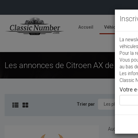
Inscr
Accueil
Véhicules
V
La newsl
A
véhicules
Pour la r
Vous pou
Les annonces de Citroen AX de collec
au bas d
Les info
Classic 
Votre e-
Trier par
Aucun véhicule