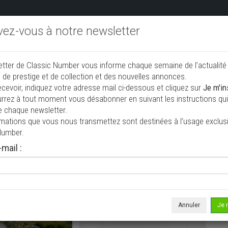
ivez-vous à notre newsletter
endre aux enchères
Annonceurs PRO
Annuaire des collec
etter de Classic Number vous informe chaque semaine de l’actualité
jouter une annonce
 de prestige et de collection et des nouvelles annonces.
ecevoir, indiquez votre adresse mail ci-dessous et cliquez sur
Je m'in
rrez à tout moment vous désabonner en suivant les instructions qui 
lection à vendre
e chaque newsletter.
rmations que vous nous transmettez sont destinées à l’usage exclusi
Number.
mail :
Annuler
Je 