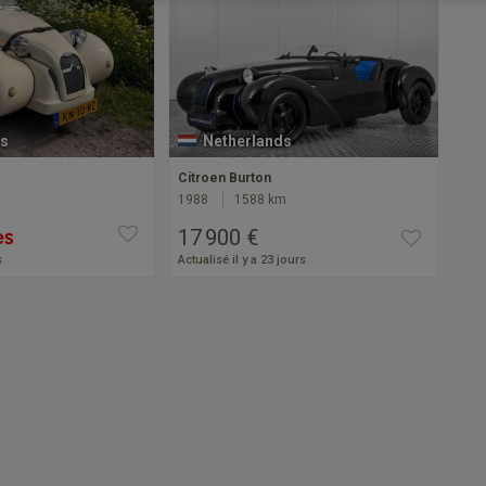
s
Netherlands
Citroen Burton
1988
1588 km
17 900 €
s
Actualisé il y a 23 jours