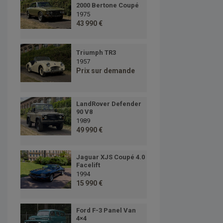
2000 Bertone Coupé
1975
43 990 €
Triumph TR3
1957
Prix sur demande
LandRover Defender
90 V8
1989
49 990 €
Jaguar XJS Coupé 4.0
Facelift
1994
15 990 €
Ford F-3 Panel Van
4×4