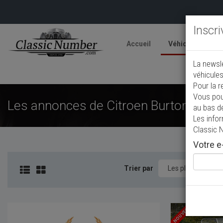
Inscr
Accueil
Véhicules
V
La newsl
A
véhicules
Pour la r
Vous pou
Les annonces de Citroen Burton de col
au bas d
Les info
Classic 
Votre e-
Trier par
NOUVEAU