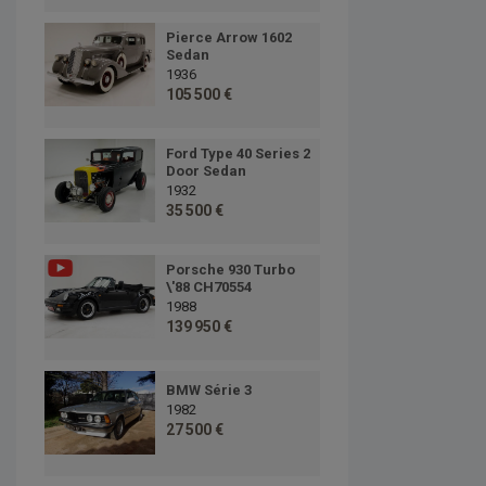
Pierce Arrow 1602
Sedan
1936
105 500 €
Ford Type 40 Series 2
Door Sedan
1932
35 500 €
Porsche 930 Turbo
\'88 CH70554
1988
139 950 €
BMW Série 3
1982
27 500 €