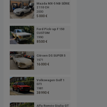
Mazda MX-5 NB SÉRIE
2 110 CH
2000
5 000 €
Ford Pick-up F 150
CUSTOM
1990
8 500 €
Citroen DS SUPER 5
1971
16 000 €
Volkswagen Golf 1
GTI
1981
38 990 €
Alfa Roméo Giulia GT