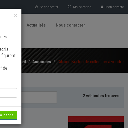
Se connecter
Ma sélection
Mon compte
×
tionneurs
Actualités
Nous contacter
 des
scris
.
figurent
Accueil
/
Annonces
/
Citroen Burton de collection à vendre
f de
2 véhicules trouvés
m'inscris