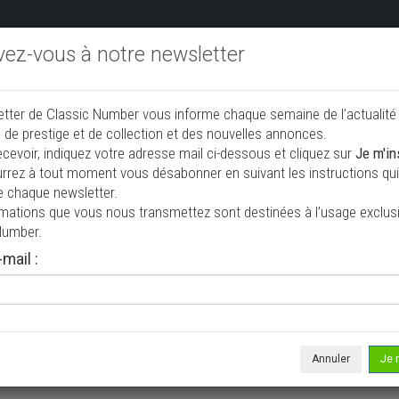
ivez-vous à notre newsletter
endre aux enchères
Annonceurs PRO
Annuaire des collec
etter de Classic Number vous informe chaque semaine de l’actualité
jouter une annonce
 de prestige et de collection et des nouvelles annonces.
ecevoir, indiquez votre adresse mail ci-dessous et cliquez sur
Je m'in
rrez à tout moment vous désabonner en suivant les instructions qui 
tion à vendre
e chaque newsletter.
rmations que vous nous transmettez sont destinées à l’usage exclusi
Number.
mail :
Annuler
Je 
 ne correspond à votre recherche, veuillez modifier vos critères de r