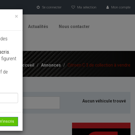
Se connecter
Ma sélection
Mon compte
×
tionneurs
Actualités
Nous contacter
 des
scris
.
figurent
Accueil
/
Annonces
/
Citroen C 3 de collection à vendre
f de
Aucun véhicule trouvé
m'inscris
echerche...