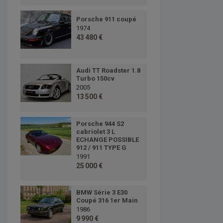
Porsche 911 coupé
1974
43 480 €
Audi TT Roadster 1.8
Turbo 150cv
2005
13 500 €
Porsche 944 S2
cabriolet 3 L
ECHANGE POSSIBLE
912 / 911 TYPE G
1991
25 000 €
BMW Série 3 E30
Coupé 316 1er Main
1986
9 990 €