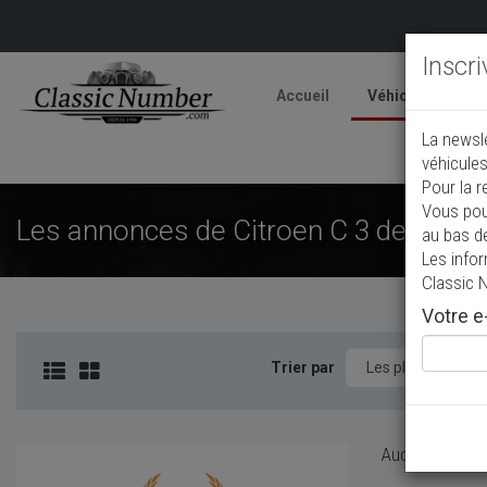
Inscr
Accueil
Véhicules
V
La newsl
A
véhicules
Pour la r
Vous pou
Les annonces de Citroen C 3 de collec
au bas d
Les info
Classic 
Votre e-
Trier par
Aucun véhicule