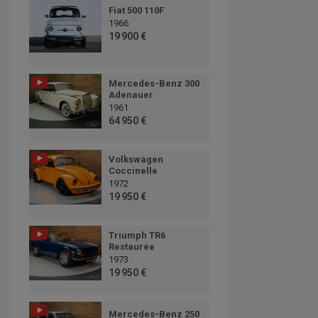
Fiat 500 110F
1966
19 900 €
Mercedes-Benz 300
Adenauer
1961
64 950 €
Volkswagen
Coccinelle
1972
19 950 €
Triumph TR6
Restaurée
1973
19 950 €
Mercedes-Benz 250