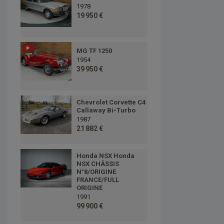
1978
19 950 €
MG TF 1250
1954
39 950 €
Chevrolet Corvette C4
Callaway Bi-Turbo
1987
21 882 €
Honda NSX Honda
NSX CHÂSSIS
N°8/ORIGINE
FRANCE/FULL
ORIGINE
1991
99 900 €