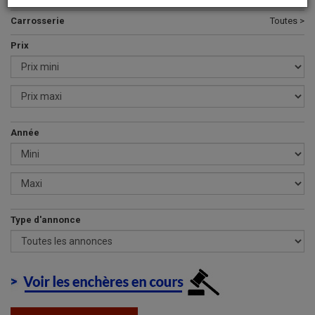
Carrosserie
Toutes >
Prix
Année
Type d'annonce