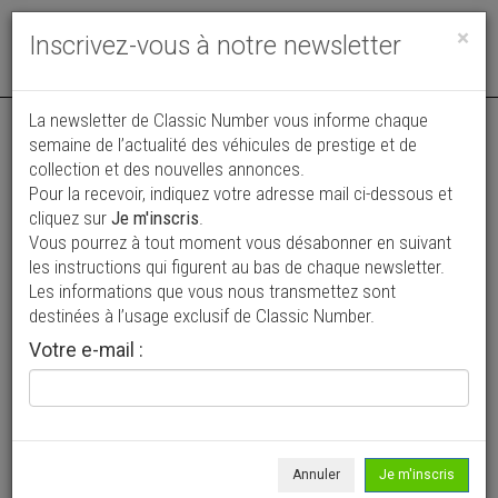
Toggle
×
Inscrivez-vous à notre newsletter
navigat
La newsletter de Classic Number vous informe chaque
semaine de l’actualité des véhicules de prestige et de
collection et des nouvelles annonces.
Pour la recevoir, indiquez votre adresse mail ci-dessous et
cliquez sur
Je m'inscris
.
Vous pourrez à tout moment vous désabonner en suivant
Vos annonces vues par
les instructions qui figurent au bas de chaque newsletter.
plus de 4 millions de collectionneurs
Les informations que vous nous transmettez sont
destinées à l’usage exclusif de Classic Number.
Ajouter une annonce
Votre e-mail :
> Rechercher un véhicule
Marque
Citroen >
Annuler
Je m'inscris
Modèle
C 5 >