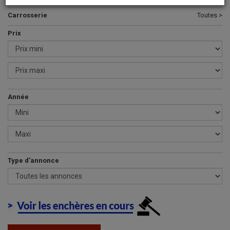
Carrosserie
Toutes >
Prix
Année
Type d'annonce