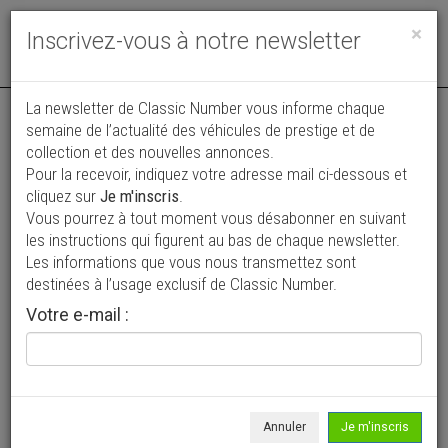
Toggle
×
Inscrivez-vous à notre newsletter
navigat
La newsletter de Classic Number vous informe chaque
semaine de l’actualité des véhicules de prestige et de
collection et des nouvelles annonces.
Pour la recevoir, indiquez votre adresse mail ci-dessous et
cliquez sur
Je m'inscris
.
Vous pourrez à tout moment vous désabonner en suivant
Vos annonces vues par
les instructions qui figurent au bas de chaque newsletter.
plus de 4 millions de collectionneurs
Les informations que vous nous transmettez sont
destinées à l’usage exclusif de Classic Number.
Ajouter une annonce
Votre e-mail :
> Rechercher un véhicule
Marque
Citroen >
Annuler
Je m'inscris
Modèle
ZX >