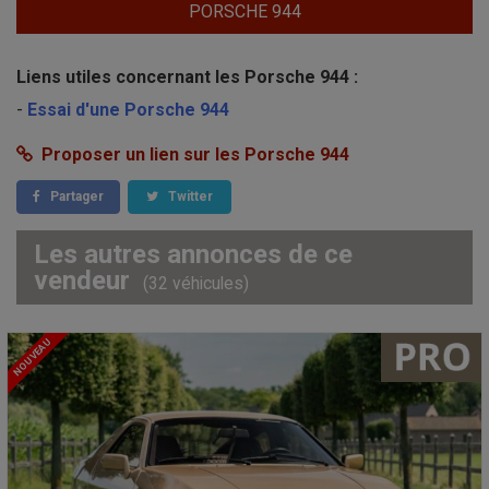
PORSCHE 944
Liens utiles concernant les Porsche 944 :
-
Essai d'une Porsche 944
Proposer un lien sur les Porsche 944
Partager
Twitter
Les autres annonces de ce
vendeur
(32 véhicules)
NOUVEAU