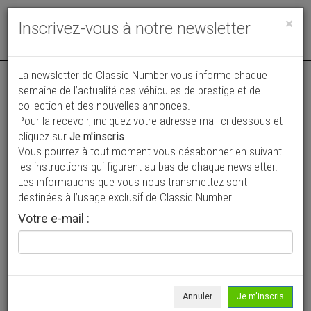
Toggle
×
Inscrivez-vous à notre newsletter
navigat
Annonce actualisée le 03/08/2026 ( il y a 3 jours )
La newsletter de Classic Number vous informe chaque
semaine de l’actualité des véhicules de prestige et de
Porsche 944
collection et des nouvelles annonces.
VENDUE
Pour la recevoir, indiquez votre adresse mail ci-dessous et
18 750 €
cliquez sur
Je m'inscris
.
Vous pourrez à tout moment vous désabonner en suivant
1986
Coupé
210 738 km
les instructions qui figurent au bas de chaque newsletter.
Les informations que vous nous transmettez sont
destinées à l’usage exclusif de Classic Number.
Votre e-mail :
Annuler
Je m'inscris