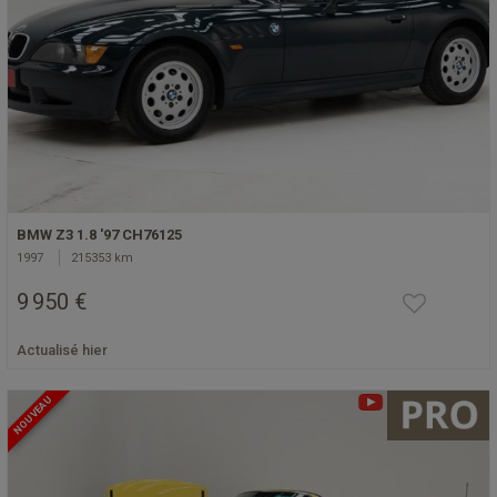
BMW Z3 1.8 '97 CH76125
1997
215353 km
9 950 €
Actualisé hier
NOUVEAU