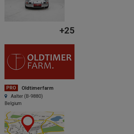
+25
PRO
Oldtimerfarm
Aalter (B-9880)
Belgium