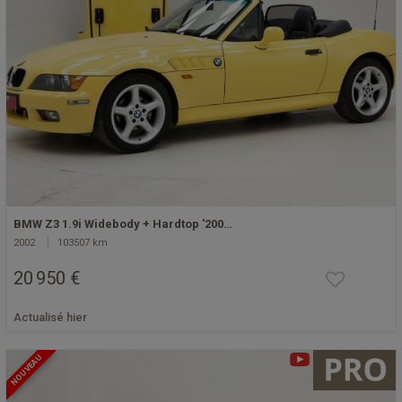
BMW Z3 1.9i Widebody + Hardtop '200…
2002
103507 km
20 950 €
Actualisé hier
NOUVEAU