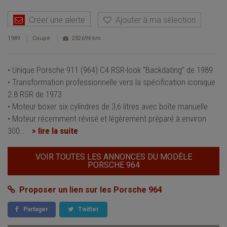
Créer une alerte
Ajouter à ma sélection
1989
Coupé
232 694 km
• Unique Porsche 911 (964) C4 RSR-look “Backdating” de 1989
• Transformation professionnelle vers la spécification iconique
2.8 RSR de 1973
• Moteur boxer six cylindres de 3,6 litres avec boîte manuelle
• Moteur récemment révisé et légèrement préparé à environ
300
…
> lire la suite
VOIR TOUTES LES ANNONCES DU MODÈLE
PORSCHE 964
Proposer un lien sur les Porsche 964
Partager
Twitter