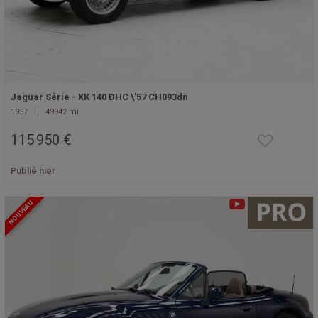
Jaguar Série - XK 140 DHC \'57 CH093dn
1957
49942 mi
115 950 €
Publié hier
NOUVEAU