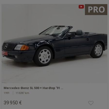
Mercedes-Benz SL 500 + Hardtop '91 …
1991
113287 km
39 950 €