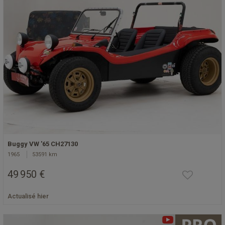
Buggy VW '65 CH27130
1965
53591 km
49 950 €
Actualisé hier