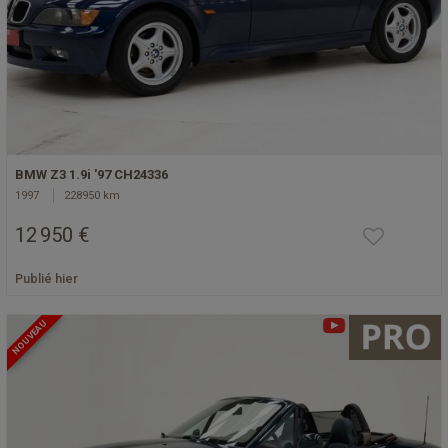
BMW Z3 1.9i '97 CH24336
1997
228950 km
12 950 €
Publié hier
NOUVEAU