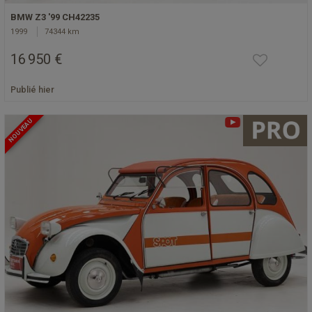
BMW Z3 '99 CH42235
1999
74344 km
16 950 €
Publié hier
NOUVEAU