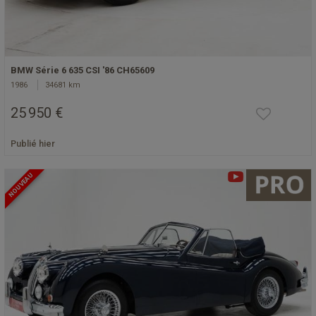
BMW Série 6 635 CSI '86 CH65609
1986
34681 km
25 950 €
Publié hier
NOUVEAU