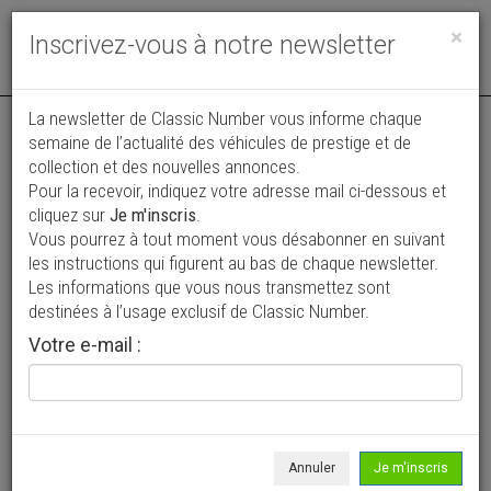
Toggle
×
Inscrivez-vous à notre newsletter
navigat
Annonce actualisée le 06/08/2026 ( hier )
La newsletter de Classic Number vous informe chaque
semaine de l’actualité des véhicules de prestige et de
Porsche 964 911 C4 RSR-Look '89 CH03245
collection et des nouvelles annonces.
Pour la recevoir, indiquez votre adresse mail ci-dessous et
135 000 €
cliquez sur
Je m'inscris
.
Vous pourrez à tout moment vous désabonner en suivant
1989
Coupé
232 694 km
les instructions qui figurent au bas de chaque newsletter.
Les informations que vous nous transmettez sont
destinées à l’usage exclusif de Classic Number.
Votre e-mail :
Annuler
Je m'inscris