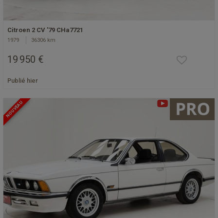
Citroen 2 CV '79 CHa7721
1979
36306 km
19 950 €
Publié hier
NOUVEAU