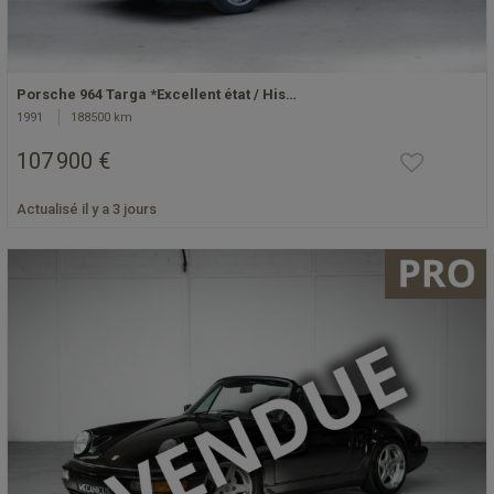
Porsche 964 Targa *Excellent état / His…
1991
188500 km
107 900 €
Actualisé il y a 3 jours