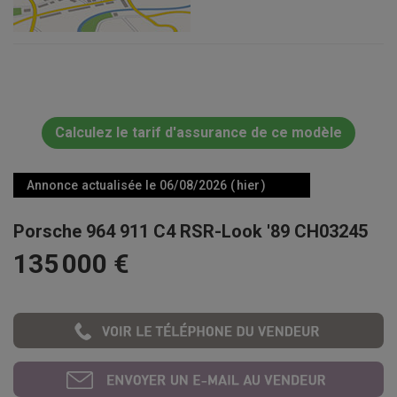
Calculez le tarif d'assurance de ce modèle
Annonce actualisée le 06/08/2026 ( hier )
Porsche 964 911 C4 RSR-Look '89 CH03245
135 000 €