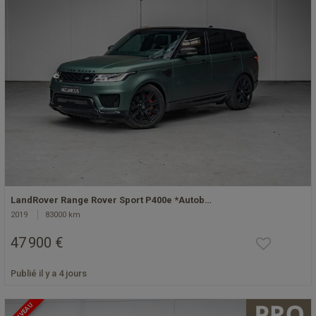
LandRover Range Rover Sport P400e *Autob…
2019
83000 km
47 900 €
Publié il y a 4 jours
NOUVEAU