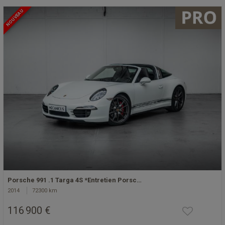
NOUVEAU
Porsche 991 .1 Targa 4S *Entretien Porsc…
2014
72300 km
116 900 €