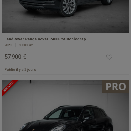
LandRover Range Rover P400E *Autobiograp…
2020
80000 km
57 900 €
Publié il y a 2 jours
NOUVEAU