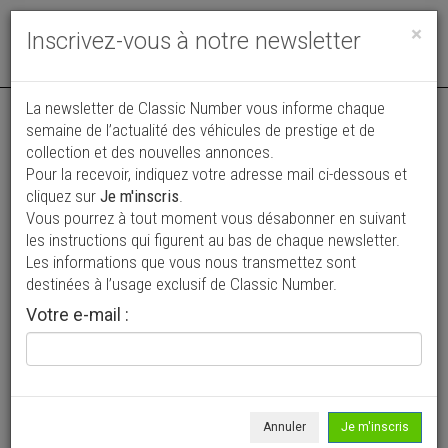
Toggle
×
Inscrivez-vous à notre newsletter
navigat
Annonce actualisée le 04/08/2026 ( il y a 4 jours )
La newsletter de Classic Number vous informe chaque
semaine de l’actualité des véhicules de prestige et de
Porsche 964 Carrera 2 Cabriolet *Faible
collection et des nouvelles annonces.
Pour la recevoir, indiquez votre adresse mail ci-dessous et
kilométrage / Sièges s
cliquez sur
Je m'inscris
.
87 900 €
Vous pourrez à tout moment vous désabonner en suivant
les instructions qui figurent au bas de chaque newsletter.
1990
Cabriolet / roadster
86 000 km
Les informations que vous nous transmettez sont
destinées à l’usage exclusif de Classic Number.
Votre e-mail :
Annuler
Je m'inscris