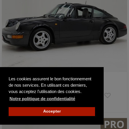
Porsche 964 911 Carrera 4 '92 CH029…
Les cookies assurent le bon fonctionnement
1992
114249 km
de nos services. En utilisant ces derniers,
vous acceptez l'utilisation des cookies.
109 950 €
Notre politique de confidentialité
Actualisé il y a 2 jours
Accepter