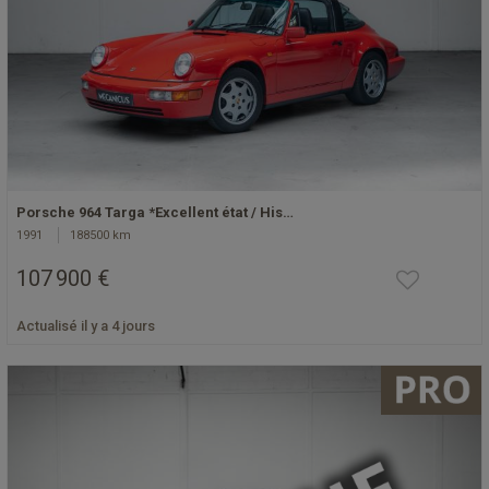
Porsche 964 Targa *Excellent état / His…
1991
188500 km
107 900 €
Actualisé il y a 4 jours