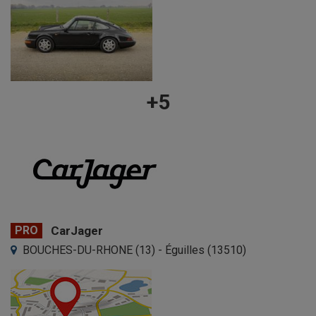
+5
PRO
CarJager
BOUCHES-DU-RHONE (13) - Éguilles (13510)