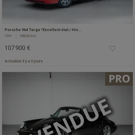
Porsche 964 Targa *Excellent état / His…
1991
188500 km
107 900 €
Actualisé il y a 3 jours