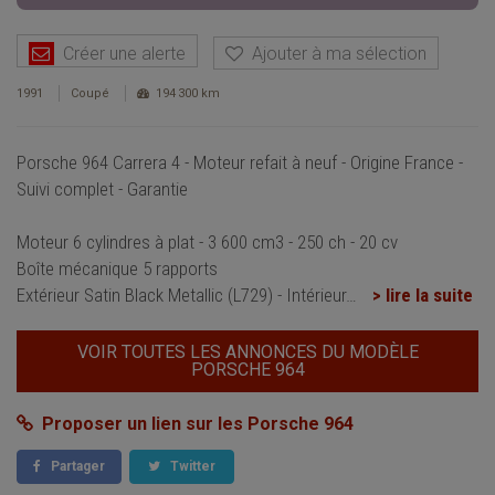
Créer une alerte
Ajouter à ma sélection
1991
Coupé
194 300 km
Porsche 964 Carrera 4 - Moteur refait à neuf - Origine France -
Suivi complet - Garantie
Moteur 6 cylindres à plat - 3 600 cm3 - 250 ch - 20 cv
Boîte mécanique 5 rapports
Extérieur Satin Black Metallic (L729) - Intérieur
…
> lire la suite
VOIR TOUTES LES ANNONCES DU MODÈLE
PORSCHE 964
Proposer un lien sur les Porsche 964
Partager
Twitter