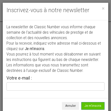
Toggle
×
Inscrivez-vous à notre newsletter
navigat
Annonce actualisée le 06/07/2026 ( il y a 32 jours )
La newsletter de Classic Number vous informe chaque
semaine de l’actualité des véhicules de prestige et de
Porsche 964 Carrera 4
collection et des nouvelles annonces.
VENDUE
Pour la recevoir, indiquez votre adresse mail ci-dessous et
74 900 €
cliquez sur
Je m'inscris
.
Vous pourrez à tout moment vous désabonner en suivant
1991
Coupé
194 300 km
les instructions qui figurent au bas de chaque newsletter.
Les informations que vous nous transmettez sont
destinées à l’usage exclusif de Classic Number.
Votre e-mail :
Annuler
Je m'inscris