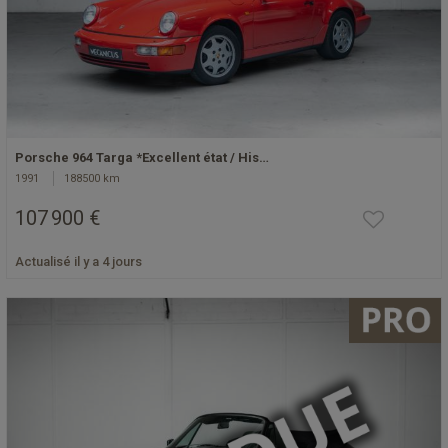
Porsche 964 Targa *Excellent état / His…
1991
188500 km
107 900 €
Actualisé il y a 4 jours