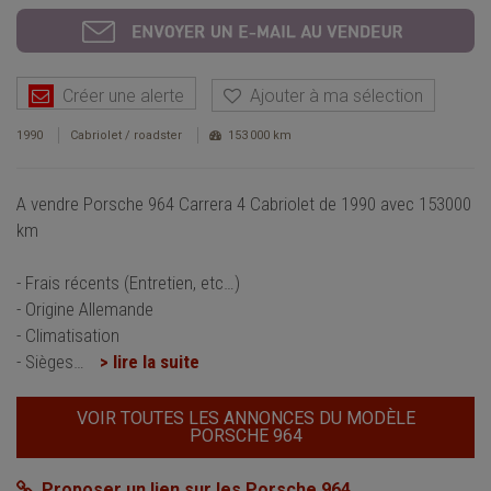
Créer une alerte
Ajouter à ma sélection
1990
Cabriolet / roadster
153 000 km
A vendre Porsche 964 Carrera 4 Cabriolet de 1990 avec 153000
km
- Frais récents (Entretien, etc…)
- Origine Allemande
- Climatisation
- Sièges
…
> lire la suite
VOIR TOUTES LES ANNONCES DU MODÈLE
PORSCHE 964
Proposer un lien sur les Porsche 964