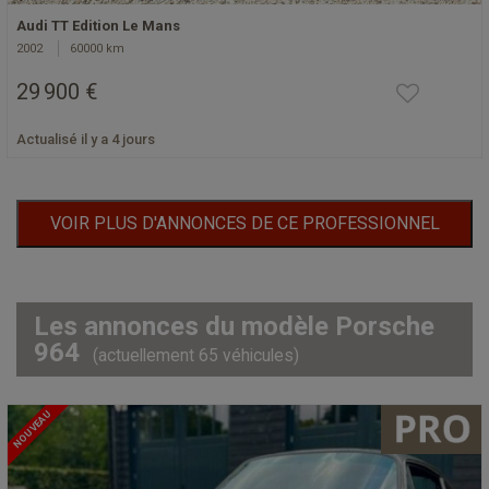
Audi TT Edition Le Mans
2002
60000 km
29 900 €
Actualisé il y a 4 jours
VOIR PLUS D'ANNONCES DE CE PROFESSIONNEL
Les annonces du modèle Porsche
964
(actuellement 65 véhicules)
NOUVEAU