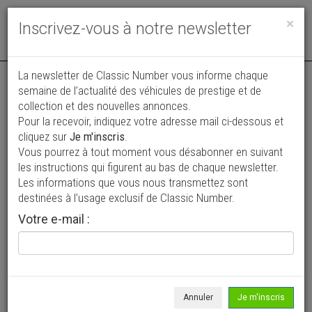
Toggle
×
Inscrivez-vous à notre newsletter
navigat
Annonce actualisée le 04/08/2026 ( il y a 4 jours )
La newsletter de Classic Number vous informe chaque
semaine de l’actualité des véhicules de prestige et de
Porsche 964 Carrera 4 Cabriolet
collection et des nouvelles annonces.
Pour la recevoir, indiquez votre adresse mail ci-dessous et
67 900 €
cliquez sur
Je m'inscris
.
Vous pourrez à tout moment vous désabonner en suivant
1990
Cabriolet / roadster
153 000 km
les instructions qui figurent au bas de chaque newsletter.
Les informations que vous nous transmettez sont
destinées à l’usage exclusif de Classic Number.
Votre e-mail :
Annuler
Je m'inscris