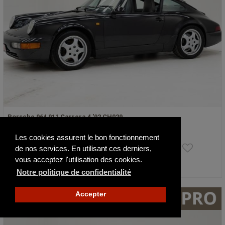
Porsche 964 911 Carrera 4 '92 CH029…
1992
114249 km
Les cookies assurent le bon fonctionnement
109 950 €
de nos services. En utilisant ces derniers,
vous acceptez l'utilisation des cookies.
Actualisé il y a 2 jours
Notre politique de confidentialité
Accepter