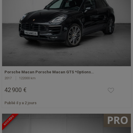
Porsche Macan Porsche Macan GTS *Options…
2017
122000 km
42 900 €
Publié il y a 2 jours
NOUVEAU