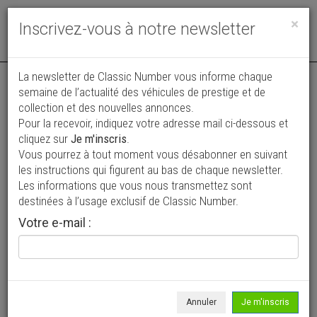
Toggle
×
Inscrivez-vous à notre newsletter
navigat
Annonce actualisée le 04/08/2026 ( il y a 4 jours )
La newsletter de Classic Number vous informe chaque
semaine de l’actualité des véhicules de prestige et de
Porsche 991 .1 GTS *PTS
collection et des nouvelles annonces.
Pour la recevoir, indiquez votre adresse mail ci-dessous et
GRIGIOCAMPOVOLO / DUCKTAIL / PPF*
cliquez sur
Je m'inscris
.
112 900 €
Vous pourrez à tout moment vous désabonner en suivant
les instructions qui figurent au bas de chaque newsletter.
2016
Coupé
84 000 km
Les informations que vous nous transmettez sont
destinées à l’usage exclusif de Classic Number.
Votre e-mail :
Annuler
Je m'inscris