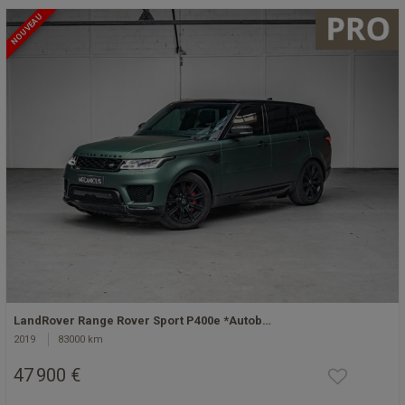
NOUVEAU
LandRover Range Rover Sport P400e *Autob…
2019
83000 km
47 900 €