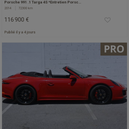
Porsche 991 .1 Targa 4S *Entretien Porsc…
2014
72300 km
116 900 €
Publié il y a 4 jours