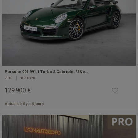
Porsche 991 991.1 Turbo S Cabriolet *3&e…
2015
81200 km
129 900 €
Actualisé il y a 4 jours