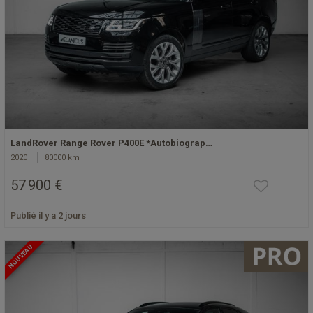
LandRover Range Rover P400E *Autobiograp…
2020
80000 km
57 900 €
Publié il y a 2 jours
NOUVEAU