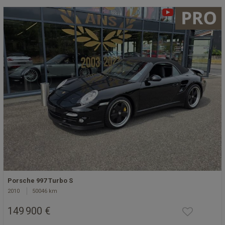
Porsche 997 Turbo S
2010
50046 km
149 900 €