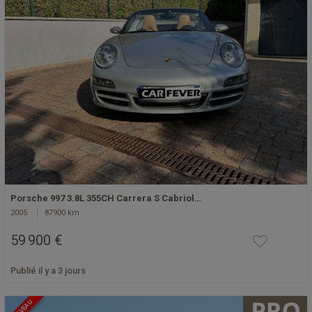
Porsche 997 3.8L 355CH Carrera S Cabriol…
2005
87900 km
59 900 €
Publié il y a 3 jours
NOUVEAU