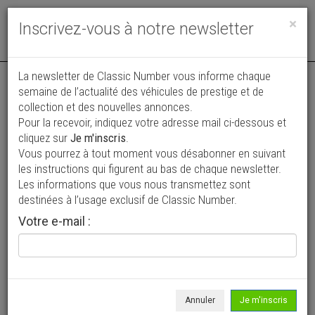
Toggle
×
Inscrivez-vous à notre newsletter
navigat
Annonce actualisée le 07/08/2026 ( hier )
La newsletter de Classic Number vous informe chaque
semaine de l’actualité des véhicules de prestige et de
Porsche 997 .2 Carrera 3.6l coupé
collection et des nouvelles annonces.
Pour la recevoir, indiquez votre adresse mail ci-dessous et
69 500 €
cliquez sur
Je m'inscris
.
Vous pourrez à tout moment vous désabonner en suivant
2011
Coupé
77 300 km
les instructions qui figurent au bas de chaque newsletter.
Les informations que vous nous transmettez sont
destinées à l’usage exclusif de Classic Number.
Votre e-mail :
Annuler
Je m'inscris