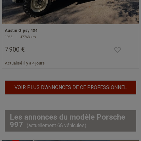
Austin Gipsy 4X4
1966
47763 km
7 900 €
Actualisé il y a 4 jours
VOIR PLUS D'ANNONCES DE CE PROFESSIONNEL
Les annonces du modèle Porsche
997
(actuellement 68 véhicules)