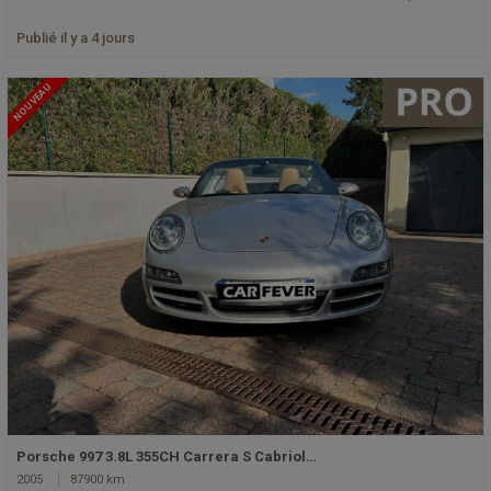
Publié il y a 4 jours
NOUVEAU
Porsche 997 3.8L 355CH Carrera S Cabriol…
2005
87900 km