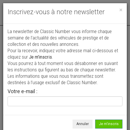
Toggle
×
Inscrivez-vous à notre newsletter
navigat
Annonce actualisée le 05/08/2026 ( il y a 4 jours )
La newsletter de Classic Number vous informe chaque
semaine de l’actualité des véhicules de prestige et de
Porsche 997 Carrera 4 S
collection et des nouvelles annonces.
Pour la recevoir, indiquez votre adresse mail ci-dessous et
65 000 €
cliquez sur
Je m'inscris
.
Vous pourrez à tout moment vous désabonner en suivant
2007
Cabriolet / roadster
143 565 km
les instructions qui figurent au bas de chaque newsletter.
Les informations que vous nous transmettez sont
destinées à l’usage exclusif de Classic Number.
Votre e-mail :
Annuler
Je m'inscris