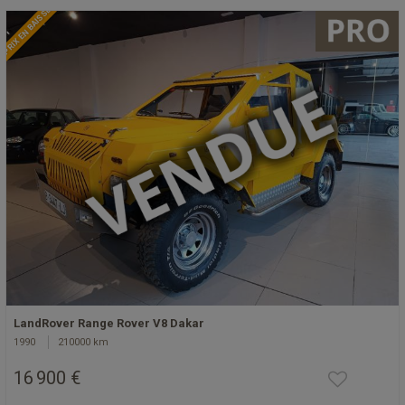
PRIX EN BAISSE
LandRover Range Rover V8 Dakar
1990
210000 km
16 900 €