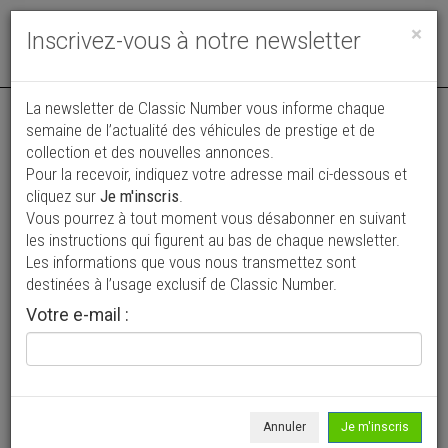
Toggle
×
Inscrivez-vous à notre newsletter
navigat
Annonce publiée le 09/07/2026 ( il y a 31 jours )
La newsletter de Classic Number vous informe chaque
semaine de l’actualité des véhicules de prestige et de
Alfa Roméo Spider Série Limitée BEAUTÉ
collection et des nouvelles annonces.
Pour la recevoir, indiquez votre adresse mail ci-dessous et
28 000 €
cliquez sur
Je m'inscris
.
Vous pourrez à tout moment vous désabonner en suivant
1993
Cabriolet / roadster
38 697 km
les instructions qui figurent au bas de chaque newsletter.
Les informations que vous nous transmettez sont
destinées à l’usage exclusif de Classic Number.
Votre e-mail :
Annuler
Je m'inscris