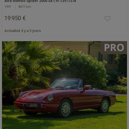
Alfa Roméo Spider 2000 S4 \'91 CH11374
1991
8677 km
19 950 €
Actualisé il y a 3 jours