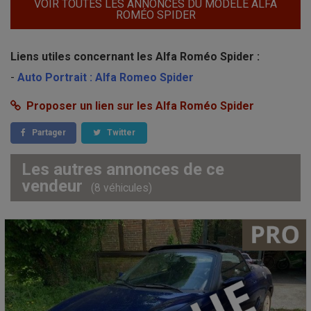
VOIR TOUTES LES ANNONCES DU MODÈLE ALFA
ROMÉO SPIDER
Liens utiles concernant les Alfa Roméo Spider :
-
Auto Portrait : Alfa Romeo Spider
Proposer un lien sur les Alfa Roméo Spider
Partager
Twitter
Les autres annonces de ce
vendeur
(8 véhicules)