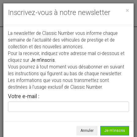
Toggle
×
Inscrivez-vous à notre newsletter
navigat
Annonce actualisée le 05/08/2026 ( il y a 2 jours )
La newsletter de Classic Number vous informe chaque
semaine de l’actualité des véhicules de prestige et de
Citroen 2 CV
collection et des nouvelles annonces.
Pour la recevoir, indiquez votre adresse mail ci-dessous et
16 950 €
cliquez sur
Je m'inscris
.
Vous pourrez à tout moment vous désabonner en suivant
1983
Découvrable
les instructions qui figurent au bas de chaque newsletter.
Les informations que vous nous transmettez sont
destinées à l’usage exclusif de Classic Number.
Votre e-mail :
Annuler
Je m'inscris