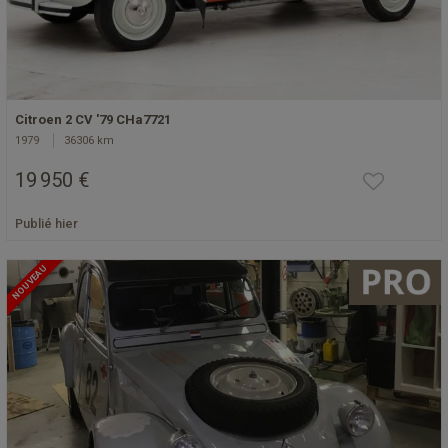
Citroen 2 CV '79 CHa7721
1979
36306 km
19 950 €
Publié hier
NOUVEAU