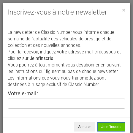
Toggle
×
Inscrivez-vous à notre newsletter
navigat
Annonce actualisée le 27/07/2026 ( il y a 10 jours )
La newsletter de Classic Number vous informe chaque
semaine de l’actualité des véhicules de prestige et de
Fiat 124 Coupé Sport - BC
collection et des nouvelles annonces.
Pour la recevoir, indiquez votre adresse mail ci-dessous et
17 900 €
cliquez sur
Je m'inscris
.
Vous pourrez à tout moment vous désabonner en suivant
1971
Coupé
les instructions qui figurent au bas de chaque newsletter.
Les informations que vous nous transmettez sont
destinées à l’usage exclusif de Classic Number.
Votre e-mail :
Annuler
Je m'inscris