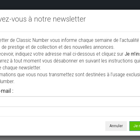
ivez-vous à notre newsletter
endre aux enchères
Annonceurs PRO
Annuaire des collec
etter de Classic Number vous informe chaque semaine de l’actualité
jouter une annonce
 de prestige et de collection et des nouvelles annonces.
ecevoir, indiquez votre adresse mail ci-dessous et cliquez sur
Je m'in
rrez à tout moment vous désabonner en suivant les instructions qui 
 vendre
e chaque newsletter.
rmations que vous nous transmettez sont destinées à l’usage exclusi
Number.
mail :
Annuler
Je 
 ne correspond à votre recherche, veuillez modifier vos critères de r