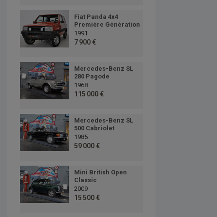
Fiat Panda 4x4
Première Génération
1991
7 900 €
Mercedes-Benz SL
280 Pagode
1968
115 000 €
Mercedes-Benz SL
500 Cabriolet
1985
59 000 €
Mini British Open
Classic
2009
15 500 €