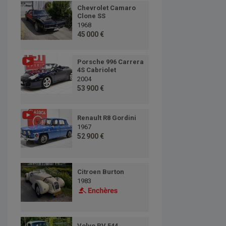
Chevrolet Camaro
Clone SS
1968
45 000 €
Porsche 996 Carrera
4S Cabriolet
2004
53 900 €
Renault R8 Gordini
1967
52 900 €
Citroen Burton
1983
Volvo PV 544