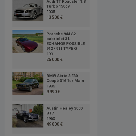
Audi TT Roadster 1.8
Turbo 150cv
2005
13 500 €
Porsche 944 S2
cabriolet 3 L
ECHANGE POSSIBLE
912 / 911 TYPE G
1991
25 000 €
BMW Série 3 E30
Coupé 316 1er Main
1986
9 990 €
Austin Healey 3000
BT7
1960
49 800 €