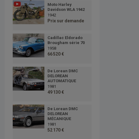
Moto Harley
Davidson WLA 1942
1942
Prix sur demande
Cadillac Eldorado
Brougham série 70
1958
66 520 €
De Lorean DMC
DELOREAN
AUTOMATIQUE
1981
49 130 €
De Lorean DMC
DELOREAN
MÉCANIQUE
1981
52 170 €