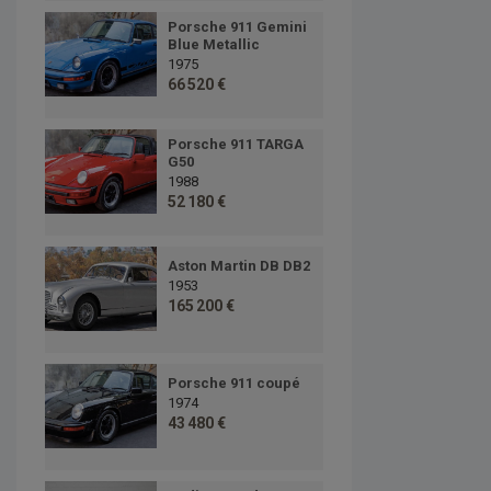
Porsche 911 Gemini
Blue Metallic
1975
66 520 €
Porsche 911 TARGA
G50
1988
52 180 €
Aston Martin DB DB2
1953
165 200 €
Porsche 911 coupé
1974
43 480 €