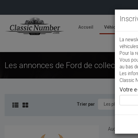
Inscr
Accueil
Véhicules
V
La newsl
A
véhicules
Pour la r
Vous pou
Les annonces de Ford de collection à
au bas d
Les info
Classic 
Votre e-
Trier par
Aucun véhicule