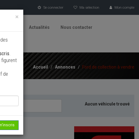
Se connecter
Ma sélection
Mon compte
×
tionneurs
Actualités
Nous contacter
 des
scris
.
figurent
Accueil
/
Annonces
/
Ford de collection à vendre
f de
Aucun véhicule trouvé
m'inscris
echerche...