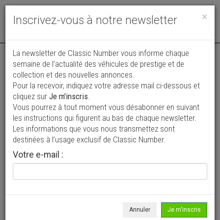
Toggle
×
Inscrivez-vous à notre newsletter
navigat
La newsletter de Classic Number vous informe chaque
semaine de l’actualité des véhicules de prestige et de
collection et des nouvelles annonces.
Pour la recevoir, indiquez votre adresse mail ci-dessous et
cliquez sur
Je m'inscris
.
Vous pourrez à tout moment vous désabonner en suivant
Vos annonces vues par
les instructions qui figurent au bas de chaque newsletter.
plus de 4 millions de collectionneurs
Les informations que vous nous transmettez sont
destinées à l’usage exclusif de Classic Number.
Ajouter une annonce
Votre e-mail :
> Rechercher un véhicule
Marque
Ford >
Annuler
Je m'inscris
Modèle
T >