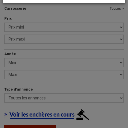
Carrosserie
Toutes >
Prix
Année
Type d'annonce