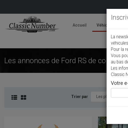
Inscr
Accueil
Véhicules
V
La newsl
A
véhicules
Pour la r
Vous pou
Les annonces de Ford RS de collectio
au bas d
Les info
Classic 
Votre e-
Trier par