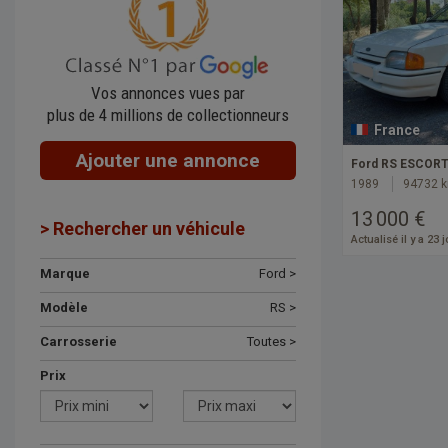
Vos annonces vues par
plus de 4 millions de collectionneurs
France
Ajouter une annonce
Ford RS ESCOR
1989
94732 
13 000 €
> Rechercher un véhicule
Actualisé il y a 23 
Marque
Ford >
Modèle
RS >
Carrosserie
Toutes >
Prix