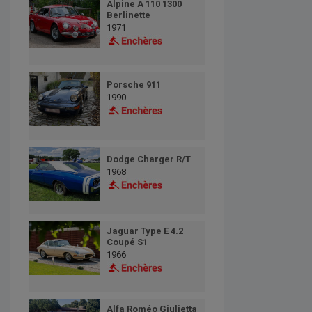
Alpine A 110 1300
Berlinette
1971
Porsche 911
1990
Dodge Charger R/T
1968
Jaguar Type E 4.2
Coupé S1
1966
Alfa Roméo Giulietta