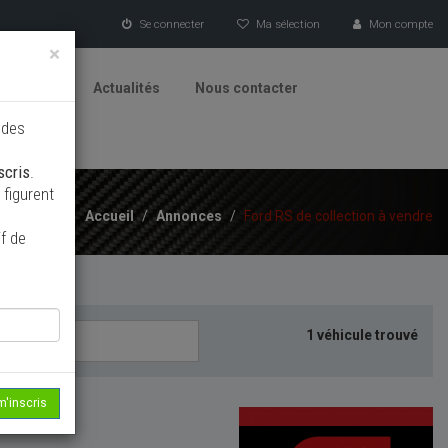
Se connecter
Ma sélection
Mon compte
×
tionneurs
Actualités
Nous contacter
 des
scris
.
figurent
Accueil
/
Annonces
/
Ford RS de collection à vendre
f de
1 véhicule trouvé
m'inscris