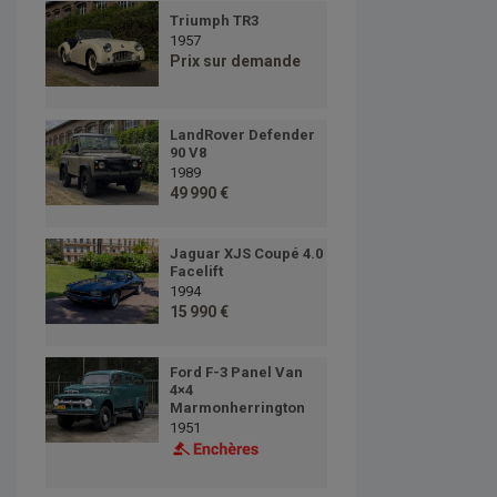
Triumph TR3
1957
Prix sur demande
LandRover Defender
90 V8
1989
49 990 €
Jaguar XJS Coupé 4.0
Facelift
1994
15 990 €
Ford F-3 Panel Van
4×4
Marmonherrington
1951