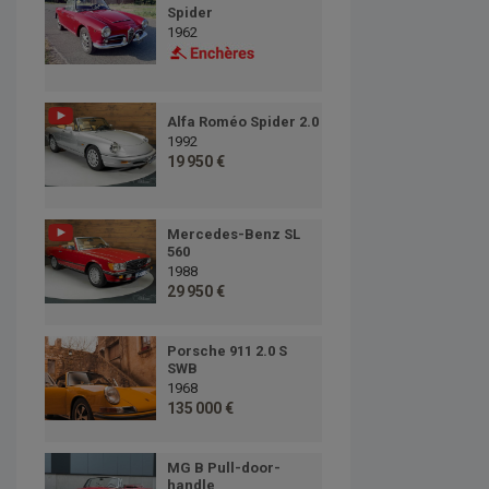
Spider
1962
Alfa Roméo Spider 2.0
1992
19 950 €
Mercedes-Benz SL
560
1988
29 950 €
Porsche 911 2.0 S
SWB
1968
135 000 €
MG B Pull-door-
handle