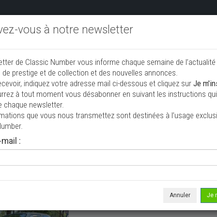
ivez-vous à notre newsletter
endre aux enchères
Annonceurs PRO
Annuaire des collec
etter de Classic Number vous informe chaque semaine de l’actualité
jouter une annonce
 de prestige et de collection et des nouvelles annonces.
ecevoir, indiquez votre adresse mail ci-dessous et cliquez sur
Je m'in
rrez à tout moment vous désabonner en suivant les instructions qui 
n à vendre
e chaque newsletter.
rmations que vous nous transmettez sont destinées à l’usage exclusi
Number.
mail :
Annuler
Je 