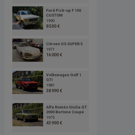
Ford Pick-up F 150
CUSTOM
1990
8 500 €
Citroen DS SUPER 5
1971
16 000 €
Volkswagen Golf 1
GTI
1981
38 990 €
Alfa Roméo Giulia GT
2000 Bertone Coupé
1975
43 990 €