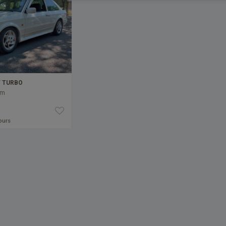
T TURBO
km
jours