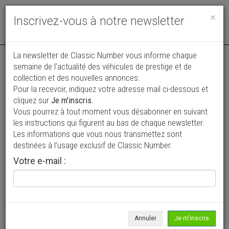
Toggle
×
Inscrivez-vous à notre newsletter
navigat
La newsletter de Classic Number vous informe chaque
semaine de l’actualité des véhicules de prestige et de
collection et des nouvelles annonces.
Pour la recevoir, indiquez votre adresse mail ci-dessous et
cliquez sur
Je m'inscris
.
Vous pourrez à tout moment vous désabonner en suivant
Vos annonces vues par
les instructions qui figurent au bas de chaque newsletter.
plus de 4 millions de collectionneurs
Les informations que vous nous transmettez sont
destinées à l’usage exclusif de Classic Number.
Ajouter une annonce
Votre e-mail :
> Rechercher un véhicule
Marque
Ford >
Annuler
Je m'inscris
Modèle
Fairlane >