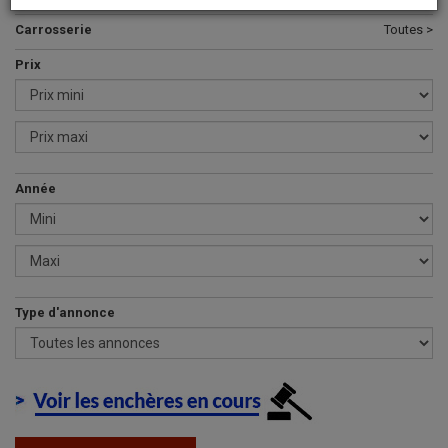
Carrosserie
Toutes >
Prix
Année
Type d'annonce