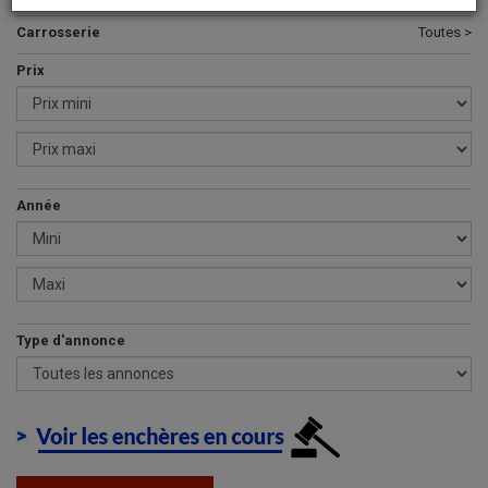
Carrosserie
Toutes >
Prix
Année
Type d'annonce