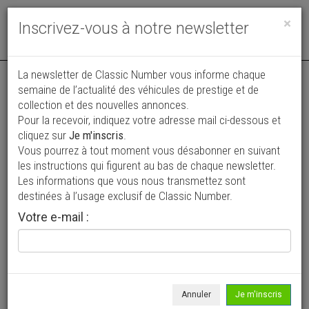
Toggle
×
Inscrivez-vous à notre newsletter
navigat
La newsletter de Classic Number vous informe chaque
semaine de l’actualité des véhicules de prestige et de
collection et des nouvelles annonces.
Pour la recevoir, indiquez votre adresse mail ci-dessous et
cliquez sur
Je m'inscris
.
Vous pourrez à tout moment vous désabonner en suivant
Vos annonces vues par
les instructions qui figurent au bas de chaque newsletter.
plus de 4 millions de collectionneurs
Les informations que vous nous transmettez sont
destinées à l’usage exclusif de Classic Number.
Ajouter une annonce
Votre e-mail :
> Rechercher un véhicule
Marque
Ford >
Annuler
Je m'inscris
Modèle
Maverick >