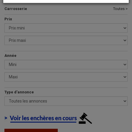
Carrosserie
Toutes >
Prix
Année
Type d'annonce