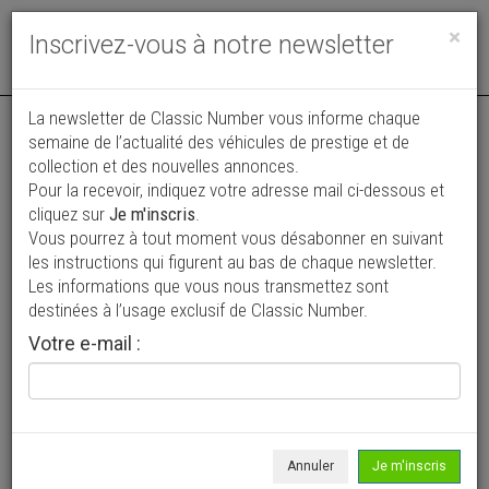
Toggle
×
Inscrivez-vous à notre newsletter
navigat
La newsletter de Classic Number vous informe chaque
semaine de l’actualité des véhicules de prestige et de
collection et des nouvelles annonces.
Pour la recevoir, indiquez votre adresse mail ci-dessous et
cliquez sur
Je m'inscris
.
Vous pourrez à tout moment vous désabonner en suivant
Vos annonces vues par
les instructions qui figurent au bas de chaque newsletter.
plus de 4 millions de collectionneurs
Les informations que vous nous transmettez sont
destinées à l’usage exclusif de Classic Number.
Ajouter une annonce
Votre e-mail :
> Rechercher un véhicule
Marque
Ford >
Annuler
Je m'inscris
Modèle
F100 >