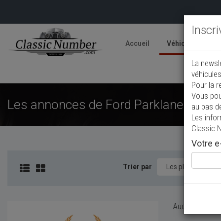
Inscr
Accueil
Véhicules
V
La newsl
A
véhicules
Pour la r
Vous pou
Les annonces de Ford Parklane de col
au bas d
Les info
Classic 
Votre e-
Trier par
Aucun véhicule