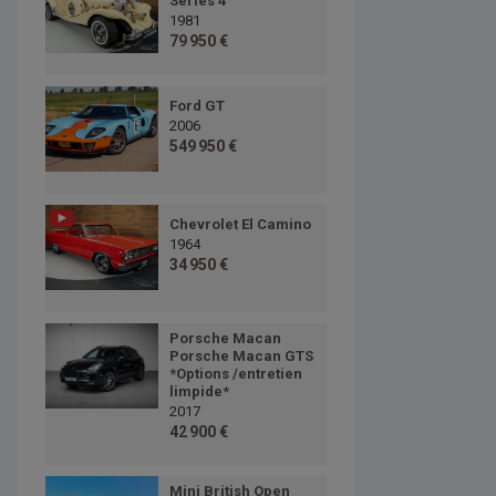
Series 4
1981
79 950 €
Ford GT
2006
549 950 €
Chevrolet El Camino
1964
34 950 €
Porsche Macan
Porsche Macan GTS
*Options /entretien
limpide*
2017
42 900 €
Mini British Open