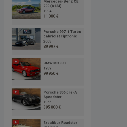
Mercedes-Benz CE
200 (A124)
1994
11 000 €
Porsche 997 .1 Turbo
cabriolet Tiptronic
2008
89 997 €
BMW M3 E30
1989
99 950 €
Porsche 356 pré-A
Speedster
1955
395 000 €
Excalibur Roadster