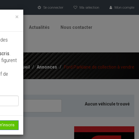
Se connecter
Ma sélection
Mon compte
×
tionneurs
Actualités
Nous contacter
 des
scris
.
figurent
Accueil
/
Annonces
/
Ford Parklane de collection à vendre
f de
Aucun véhicule trouvé
m'inscris
echerche...