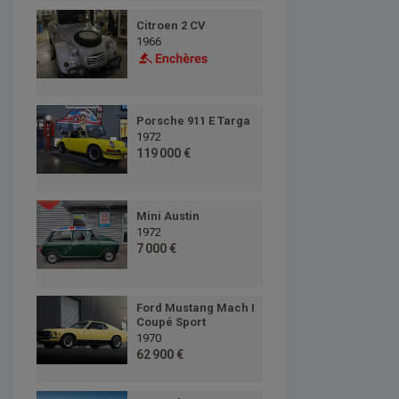
Citroen 2 CV
1966
Porsche 911 E Targa
1972
119 000 €
Mini Austin
1972
7 000 €
Ford Mustang Mach I
Coupé Sport
1970
62 900 €