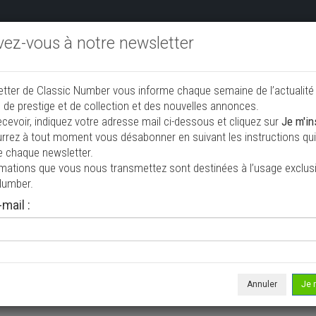
ivez-vous à notre newsletter
endre aux enchères
Annonceurs PRO
Annuaire des collec
etter de Classic Number vous informe chaque semaine de l’actualité
jouter une annonce
 de prestige et de collection et des nouvelles annonces.
ecevoir, indiquez votre adresse mail ci-dessous et cliquez sur
Je m'in
rrez à tout moment vous désabonner en suivant les instructions qui 
lection à vendre
e chaque newsletter.
rmations que vous nous transmettez sont destinées à l’usage exclusi
Number.
mail :
Annuler
Je 
 ne correspond à votre recherche, veuillez modifier vos critères de r