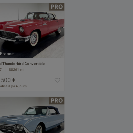
France
d Thunderbird Convertible
7
88361 mi
 500 €
alisé il y a 6 jours