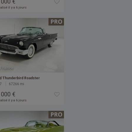
 000 €
alisé il y a 6 jours
France
d Thunderbird Roadster
7
67266 mi
 000 €
alisé il y a 6 jours