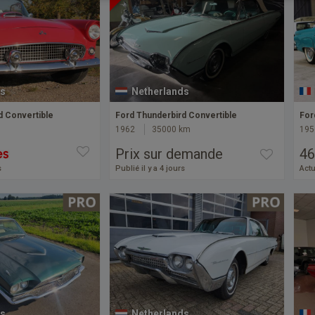
s
Netherlands
d Convertible
Ford Thunderbird Convertible
For
1962
35000 km
195
Prix sur demande
46
s
Publié il y a 4 jours
Actu
s
Netherlands