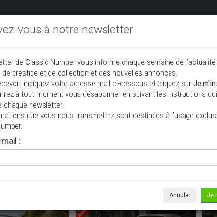
ivez-vous à notre newsletter
endre aux enchères
Annonceurs PRO
Annuaire des collec
etter de Classic Number vous informe chaque semaine de l’actualité
jouter une annonce
 de prestige et de collection et des nouvelles annonces.
ecevoir, indiquez votre adresse mail ci-dessous et cliquez sur
Je m'in
rrez à tout moment vous désabonner en suivant les instructions qui 
collection à vendre
e chaque newsletter.
rmations que vous nous transmettez sont destinées à l’usage exclusi
Number.
mail :
Annuler
Je 
NOUVEAU