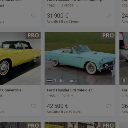
d Convertible
Ford Thunderbird Coupé Hardtop
For
 mi
1962
148975 mi
196
31 900 €
24
ours
Actualisé il y a 6 jours
Actu
Netherlands
d Convertible
Ford Thunderbird Cabriolet
For
mi
1955
9206 mi
196
42 500 €
36
ours
Actualisé il y a 30 jours
Actu