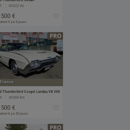
d Thunderbird Sedan
7
50322 mi
 500 €
alisé il y a 6 jours
France
d Thunderbird Coupé Landau V8 390
3
20300 km
 500 €
alisé il y a 32 jours