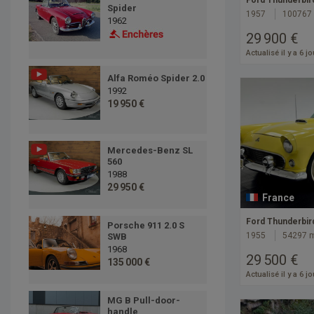
Ford Thunderbir
Spider
1957
100767
1962
29 900 €
Actualisé il y a 6 j
Alfa Roméo Spider 2.0
1992
19 950 €
Mercedes-Benz SL
560
1988
29 950 €
France
Ford Thunderbir
Porsche 911 2.0 S
1955
54297 
SWB
1968
29 500 €
135 000 €
Actualisé il y a 6 j
MG B Pull-door-
handle