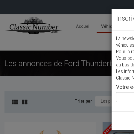
Inscr
Accueil
Véhicules
V
La newsl
A
véhicules
Pour la r
Vous pou
Les annonces de Ford Thunderbird de 
au bas d
Les info
Classic 
Votre e-
Trier par
NOUVEAU