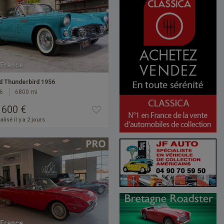
France
d Thunderbird 1956
6
6800 mi
 600 €
alisé il y a 2 jours
France