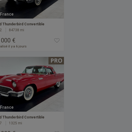
France
d Thunderbird Convertible
2
84738 mi
 000 €
alisé il y a 6 jours
France
d Thunderbird Convertible
7
1325 mi