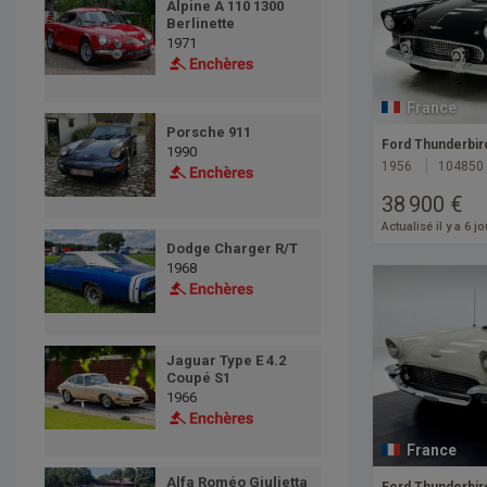
Alpine A 110 1300
Berlinette
1971
France
Porsche 911
Ford Thunderbir
1990
1956
104850
38 900 €
Actualisé il y a 6 j
Dodge Charger R/T
1968
Jaguar Type E 4.2
Coupé S1
1966
France
Alfa Roméo Giulietta