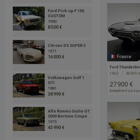
Ford Pick-up F 150
CUSTOM
1990
8 500 €
Citroen DS SUPER 5
1971
France
16 000 €
Ford Thunderbir
1962
46309 
Volkswagen Golf 1
GTI
27 900 €
1981
Actualisé il y a 6 j
38 990 €
Alfa Roméo Giulia GT
2000 Bertone Coupé
1975
43 990 €