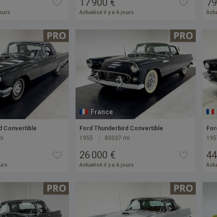
17 900 €
79
jours
Actualisé il y a 6 jours
Actu
France
d Convertible
Ford Thunderbird Convertible
For
mi
1955
85037 mi
195
26 000 €
44
ours
Actualisé il y a 6 jours
Actu