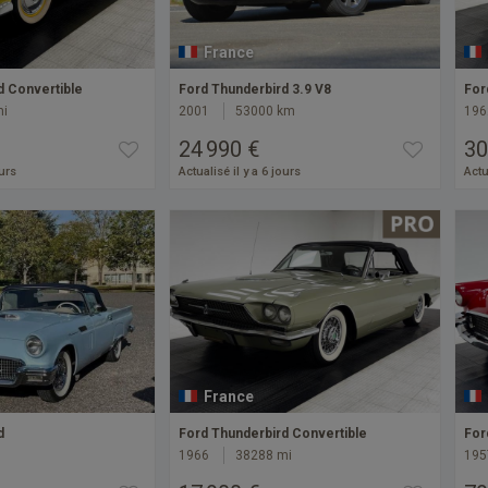
France
d Convertible
Ford Thunderbird 3.9 V8
For
mi
2001
53000 km
196
24 990 €
30
ours
Actualisé il y a 6 jours
Actu
France
d
Ford Thunderbird Convertible
For
1966
38288 mi
195