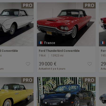
France
d Convertible
Ford Thunderbird Convertible
For
mi
1964
13923 mi
195
39 000 €
29
ours
Actualisé il y a 6 jours
Actu