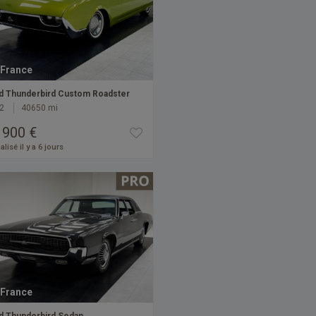
France
d Thunderbird Custom Roadster
2
40650 mi
 900 €
alisé il y a 6 jours
France