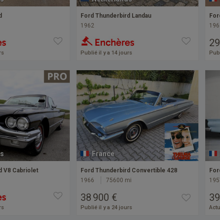
d
Ford Thunderbird Landau
For
1962
196
29
rs
Publié il y a 14 jours
Publ
s
France
 V8 Cabriolet
Ford Thunderbird Convertible 428
For
1966
75600 mi
195
38 900 €
39
rs
Publié il y a 24 jours
Actu