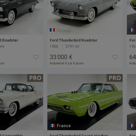
France
d Roadster
Ford Thunderbird Roadster
For
 mi
1956
5791 mi
196
33 000 €
64
ours
Actualisé il y a 6 jours
Actu
France