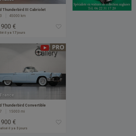
d Thunderbird III Cabriolet
3
45000 km
 900 €
ié il y a 17 jours
France
d Thunderbird Convertible
7
15003 mi
 900 €
alisé il y a 3 jours