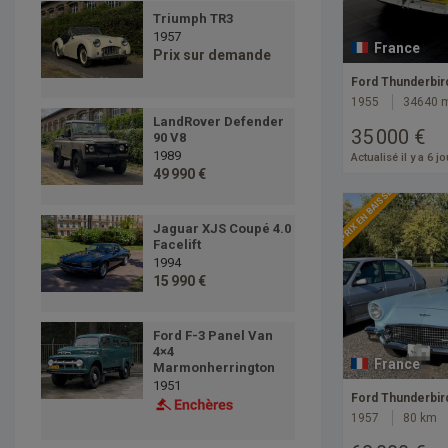
Triumph TR3
1957
France
Prix sur demande
Ford Thunderbir
1955
34640 
LandRover Defender
35 000 €
90 V8
1989
Actualisé il y a 6 j
49 990 €
PRIX EN BAISSE
Jaguar XJS Coupé 4.0
Facelift
1994
15 990 €
Ford F-3 Panel Van
4×4
France
Marmonherrington
1951
Ford Thunderbir
1957
80 km