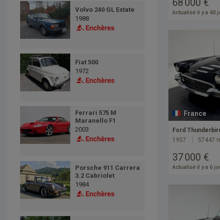
68 000 €
Volvo 240 GL Estate
Actualisé il y a 40 
1988
Fiat 500
1972
Ferrari 575 M
France
Maranello F1
2003
Ford Thunderbir
1957
57447 
37 000 €
Porsche 911 Carrera
Actualisé il y a 6 j
3.2 Cabriolet
1984