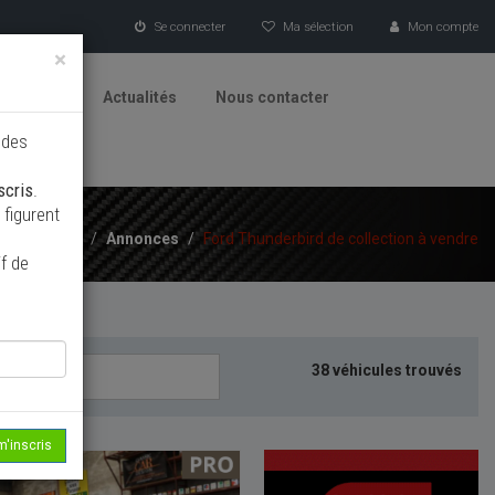
Se connecter
Ma sélection
Mon compte
×
tionneurs
Actualités
Nous contacter
 des
scris
.
figurent
Accueil
/
Annonces
/
Ford Thunderbird de collection à vendre
f de
38 véhicules trouvés
m'inscris