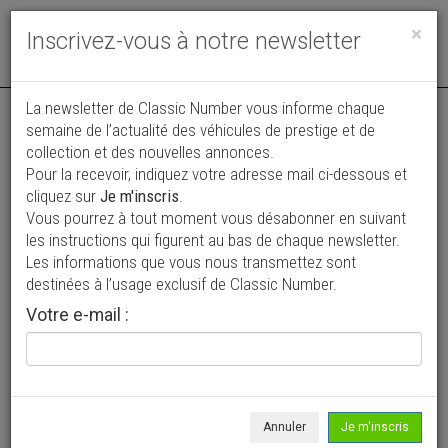
Toggle
×
Inscrivez-vous à notre newsletter
navigat
La newsletter de Classic Number vous informe chaque
semaine de l’actualité des véhicules de prestige et de
collection et des nouvelles annonces.
Pour la recevoir, indiquez votre adresse mail ci-dessous et
cliquez sur
Je m'inscris
.
Vous pourrez à tout moment vous désabonner en suivant
Vos annonces vues par
les instructions qui figurent au bas de chaque newsletter.
plus de 4 millions de collectionneurs
Les informations que vous nous transmettez sont
destinées à l’usage exclusif de Classic Number.
Ajouter une annonce
Votre e-mail :
> Rechercher un véhicule
Marque
Ford >
Annuler
Je m'inscris
Modèle
Roadster >