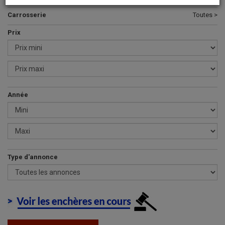
Carrosserie
Toutes >
Prix
Année
Type d'annonce