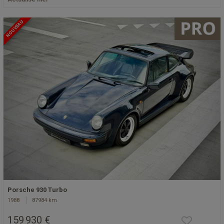
NOUVEAU
Porsche 930 Turbo
1988
87984 km
159 930 €