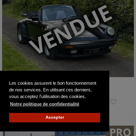
Les cookies assurent le bon fonctionnement
Porsche 930 3.3 Turbo Cabriolet- BV5 G50
de nos services. En utilisant ces derniers,
1989
208000 km
vous acceptez l'utilisation des cookies.
Prix sur demande
Notre politique de confidentialité
Actualisé il y a 24 jours
Accepter