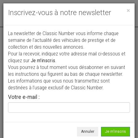
Toggle
×
Inscrivez-vous à notre newsletter
navigat
Annonce actualisée le 14/07/2026 ( il y a 23 jours )
La newsletter de Classic Number vous informe chaque
semaine de l’actualité des véhicules de prestige et de
Porsche 930 Turbo
collection et des nouvelles annonces.
Pour la recevoir, indiquez votre adresse mail ci-dessous et
134 000 €
cliquez sur
Je m'inscris
.
Vous pourrez à tout moment vous désabonner en suivant
1985
Coupé
139 000 km
les instructions qui figurent au bas de chaque newsletter.
Les informations que vous nous transmettez sont
destinées à l’usage exclusif de Classic Number.
Votre e-mail :
Annuler
Je m'inscris