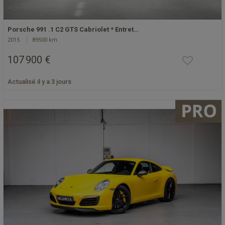
Porsche 991 .1 C2 GTS Cabriolet * Entret…
2015
89500 km
107 900 €
Actualisé il y a 3 jours