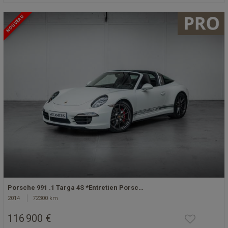
NOUVEAU
Porsche 991 .1 Targa 4S *Entretien Porsc…
2014
72300 km
116 900 €