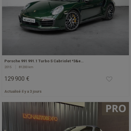
Porsche 991 991.1 Turbo S Cabriolet *3&e…
2015
81200 km
129 900 €
Actualisé il y a 3 jours