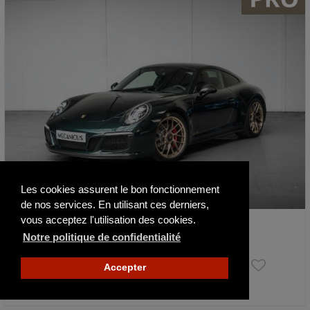
Les cookies assurent le bon fonctionnement
de nos services. En utilisant ces derniers,
vous acceptez l'utilisation des cookies.
Porsche 991 .2 Carrera GTS *Covering Ver…
Notre politique de confidentialité
2017
54500 km
129 900 €
Accepter
Actualisé hier