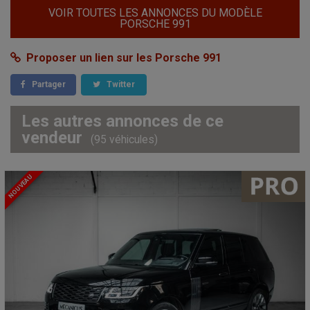
VOIR TOUTES LES ANNONCES DU MODÈLE
PORSCHE 991
Proposer un lien sur les Porsche 991
Partager
Twitter
Les autres annonces de ce
vendeur
(95 véhicules)
NOUVEAU