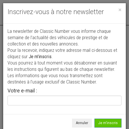
Toggle
×
Inscrivez-vous à notre newsletter
navigat
Annonce actualisée le 04/08/2026 ( il y a 3 jours )
La newsletter de Classic Number vous informe chaque
semaine de l’actualité des véhicules de prestige et de
Porsche 991 .1 Carrera S PDK *Deuxième
collection et des nouvelles annonces.
Pour la recevoir, indiquez votre adresse mail ci-dessous et
Main*
cliquez sur
Je m'inscris
.
69 900 €
Vous pourrez à tout moment vous désabonner en suivant
les instructions qui figurent au bas de chaque newsletter.
2012
Coupé
143 500 km
Les informations que vous nous transmettez sont
destinées à l’usage exclusif de Classic Number.
Votre e-mail :
Annuler
Je m'inscris