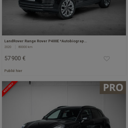
LandRover Range Rover P400E *Autobiograp…
2020
80000 km
57 900 €
Publié hier
NOUVEAU