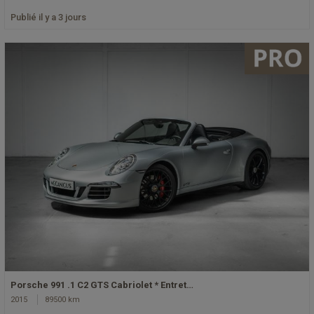
Publié il y a 3 jours
Porsche 991 .1 C2 GTS Cabriolet * Entret…
2015
89500 km