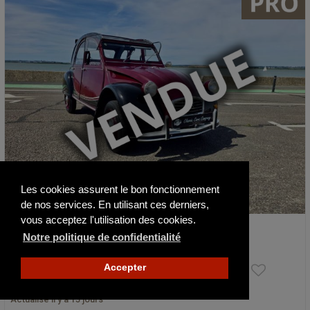
Les cookies assurent le bon fonctionnement
de nos services. En utilisant ces derniers,
vous acceptez l'utilisation des cookies.
Citroen 2 CV Charleston 1
Notre politique de confidentialité
1981
66100 km
14 900 €
Accepter
Actualisé il y a 15 jours