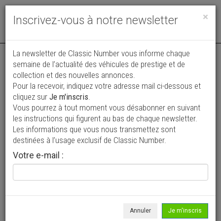
Toggle
×
Inscrivez-vous à notre newsletter
navigat
Annonce actualisée le 17/07/2026 ( il y a 20 jours )
La newsletter de Classic Number vous informe chaque
semaine de l’actualité des véhicules de prestige et de
Citroen 2 CV 6 Charleston
collection et des nouvelles annonces.
VENDUE
Pour la recevoir, indiquez votre adresse mail ci-dessous et
19 800 €
cliquez sur
Je m'inscris
.
Vous pourrez à tout moment vous désabonner en suivant
1986
Découvrable
7 707 km
les instructions qui figurent au bas de chaque newsletter.
Les informations que vous nous transmettez sont
destinées à l’usage exclusif de Classic Number.
Votre e-mail :
Annuler
Je m'inscris