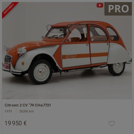
NOUVEAU
Citroen 2 CV '79 CHa7721
1979
36306 km
19 950 €