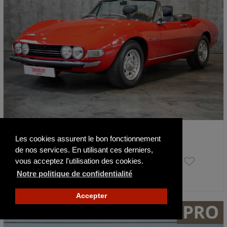
Fiat Dino 2.4 Spider
Les cookies assurent le bon fonctionnement
1972
47034 km
de nos services. En utilisant ces derniers,
180 000 €
vous acceptez l'utilisation des cookies.
Notre politique de confidentialité
Actualisé il y a 7 jours
Accepter