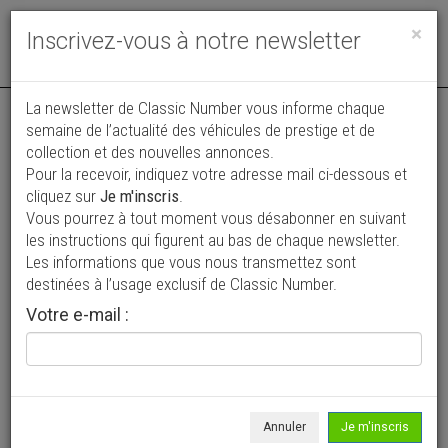
Toggle
×
Inscrivez-vous à notre newsletter
navigat
Annonce publiée le 07/07/2026 ( il y a 33 jours )
La newsletter de Classic Number vous informe chaque
semaine de l’actualité des véhicules de prestige et de
Fiat Dino SPIDER 2000 1968
collection et des nouvelles annonces.
Pour la recevoir, indiquez votre adresse mail ci-dessous et
119 000 €
cliquez sur
Je m'inscris
.
Vous pourrez à tout moment vous désabonner en suivant
1968
Cabriolet / roadster
69 000 km
les instructions qui figurent au bas de chaque newsletter.
Les informations que vous nous transmettez sont
destinées à l’usage exclusif de Classic Number.
Votre e-mail :
Annuler
Je m'inscris