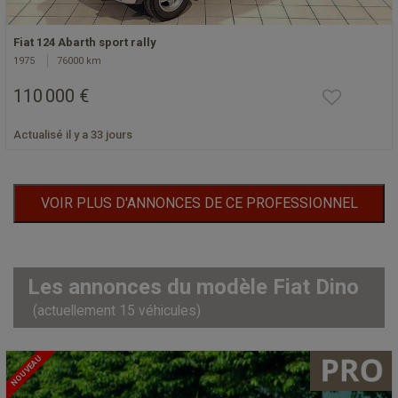
Fiat 124 Abarth sport rally
1975
76000 km
110 000 €
Actualisé il y a 33 jours
VOIR PLUS D'ANNONCES DE CE PROFESSIONNEL
Les annonces du modèle Fiat Dino
(actuellement 15 véhicules)
NOUVEAU