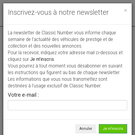
Toggle
×
Inscrivez-vous à notre newsletter
navigat
Annonce actualisée le 04/08/2026 ( il y a 3 jours )
La newsletter de Classic Number vous informe chaque
semaine de l’actualité des véhicules de prestige et de
MG TD
collection et des nouvelles annonces.
VENDUE
Pour la recevoir, indiquez votre adresse mail ci-dessous et
20 500 €
cliquez sur
Je m'inscris
.
Vous pourrez à tout moment vous désabonner en suivant
1952
Cabriolet / roadster
33 000 km
les instructions qui figurent au bas de chaque newsletter.
Les informations que vous nous transmettez sont
destinées à l’usage exclusif de Classic Number.
Votre e-mail :
Annuler
Je m'inscris