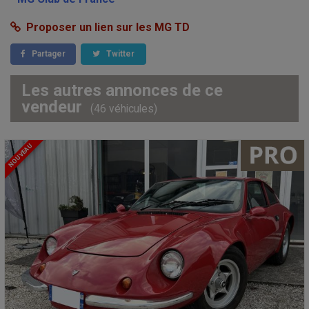
Proposer un lien sur les MG TD
Partager
Twitter
Les autres annonces de ce
vendeur
(46 véhicules)
NOUVEAU