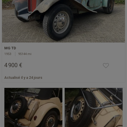
MG TD
1953
95144 mi
4 900 €
Actualisé il y a 24 jours