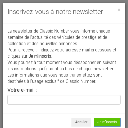
Toggle
×
Inscrivez-vous à notre newsletter
navigat
La newsletter de Classic Number vous informe chaque
semaine de l’actualité des véhicules de prestige et de
collection et des nouvelles annonces.
Pour la recevoir, indiquez votre adresse mail ci-dessous et
cliquez sur
Je m'inscris
.
Vous pourrez à tout moment vous désabonner en suivant
Vos annonces vues par
les instructions qui figurent au bas de chaque newsletter.
plus de 4 millions de collectionneurs
Les informations que vous nous transmettez sont
destinées à l’usage exclusif de Classic Number.
Ajouter une annonce
Votre e-mail :
> Rechercher un véhicule
Marque
BMW >
Annuler
Je m'inscris
Modèle
1802 >