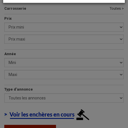
Carrosserie
Toutes >
Prix
Année
Type d'annonce