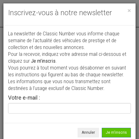
Toggle
×
Inscrivez-vous à notre newsletter
navigat
La newsletter de Classic Number vous informe chaque
semaine de l’actualité des véhicules de prestige et de
collection et des nouvelles annonces.
Pour la recevoir, indiquez votre adresse mail ci-dessous et
cliquez sur
Je m'inscris
.
Vous pourrez à tout moment vous désabonner en suivant
Vos annonces vues par
les instructions qui figurent au bas de chaque newsletter.
plus de 4 millions de collectionneurs
Les informations que vous nous transmettez sont
destinées à l’usage exclusif de Classic Number.
Ajouter une annonce
Votre e-mail :
> Rechercher un véhicule
Marque
BMW >
Annuler
Je m'inscris
Modèle
2002 >