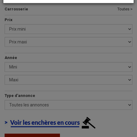
Carrosserie
Toutes >
Prix
Année
Type d'annonce