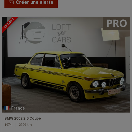
Créer une alerte
NOUVEAU
France
BMW 2002 2.0 Coupé
1974
2999 km