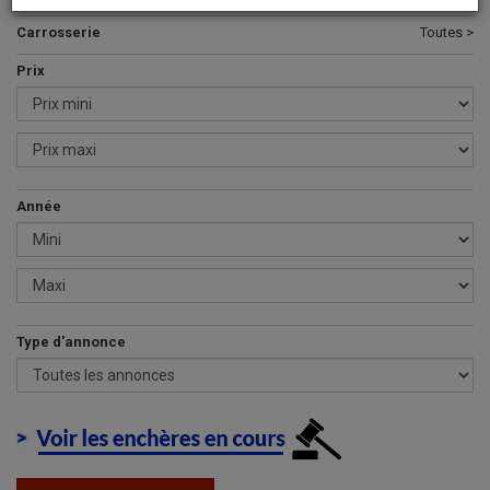
Carrosserie
Toutes >
Prix
Année
Type d'annonce