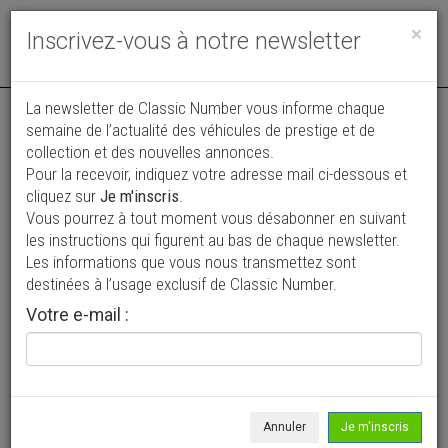
Toggle
×
Inscrivez-vous à notre newsletter
navigat
La newsletter de Classic Number vous informe chaque
semaine de l’actualité des véhicules de prestige et de
collection et des nouvelles annonces.
Pour la recevoir, indiquez votre adresse mail ci-dessous et
cliquez sur
Je m'inscris
.
Vous pourrez à tout moment vous désabonner en suivant
Vos annonces vues par
les instructions qui figurent au bas de chaque newsletter.
plus de 4 millions de collectionneurs
Les informations que vous nous transmettez sont
destinées à l’usage exclusif de Classic Number.
Ajouter une annonce
Votre e-mail :
> Rechercher un véhicule
Marque
BMW >
Annuler
Je m'inscris
Modèle
Alpina >