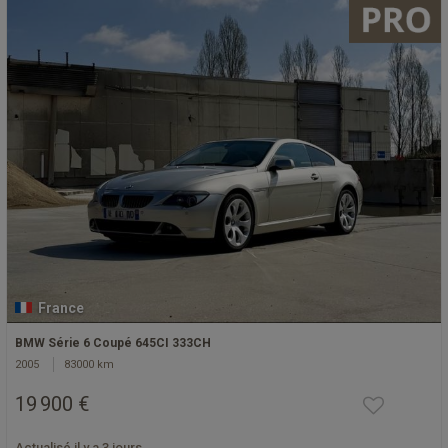
France
BMW Série 6 Coupé 645CI 333CH
2005
83000 km
19 900 €
Actualisé il y a 3 jours