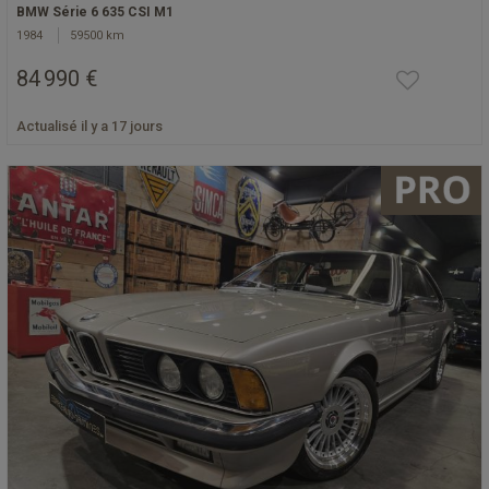
BMW Série 6 635 CSI M1
1984
59500 km
84 990 €
Actualisé il y a 17 jours