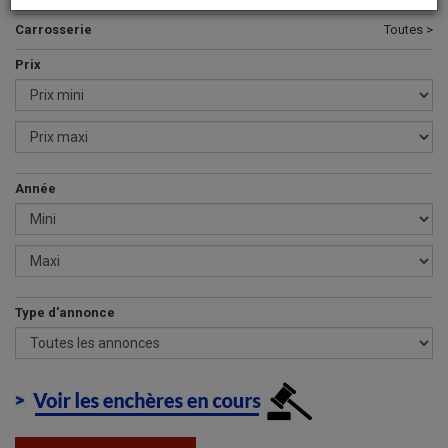
Carrosserie
Toutes >
Prix
Année
Type d'annonce