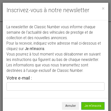
Toggle
×
Inscrivez-vous à notre newsletter
navigat
La newsletter de Classic Number vous informe chaque
semaine de l’actualité des véhicules de prestige et de
collection et des nouvelles annonces.
Pour la recevoir, indiquez votre adresse mail ci-dessous et
cliquez sur
Je m'inscris
.
Vous pourrez à tout moment vous désabonner en suivant
Vos annonces vues par
les instructions qui figurent au bas de chaque newsletter.
plus de 4 millions de collectionneurs
Les informations que vous nous transmettez sont
destinées à l’usage exclusif de Classic Number.
Ajouter une annonce
Votre e-mail :
> Rechercher un véhicule
Marque
BMW >
Annuler
Je m'inscris
Modèle
Série 6 >