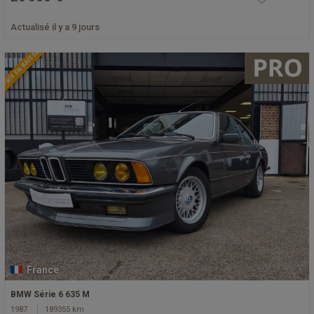
Actualisé il y a 9 jours
PRIX EN BAISSE
France
BMW Série 6 635 M
1987
189355 km