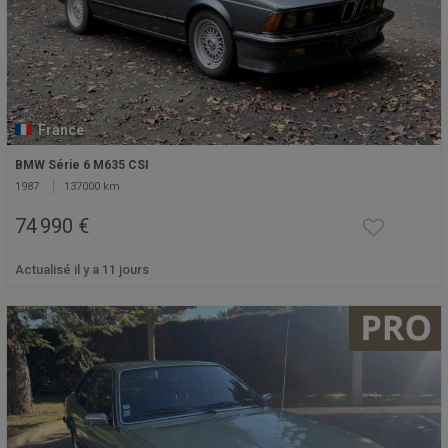
France
BMW Série 6 M635 CSI
1987
137000 km
74 990 €
Actualisé il y a 11 jours