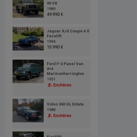
90 V8
1989
49 990 €
Jaguar XJS Coupé 4.0
Facelift
1994
15 990 €
Ford F-3 Panel Van
4×4
Marmonherrington
1951
Volvo 240 GL Estate
1988
Fiat 500