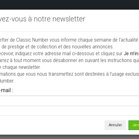
ivez-vous à notre newsletter
endre aux enchères
Annonceurs PRO
Annuaire des collec
etter de Classic Number vous informe chaque semaine de l’actualité
jouter une annonce
 de prestige et de collection et des nouvelles annonces.
ecevoir, indiquez votre adresse mail ci-dessous et cliquez sur
Je m'in
rrez à tout moment vous désabonner en suivant les instructions qui 
n à vendre
e chaque newsletter.
rmations que vous nous transmettez sont destinées à l’usage exclusi
Number.
mail :
Annuler
Je 
 ne correspond à votre recherche, veuillez modifier vos critères de r