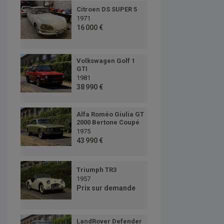
Citroen DS SUPER 5
1971
16 000 €
Volkswagen Golf 1
GTI
1981
38 990 €
Alfa Roméo Giulia GT
2000 Bertone Coupé
1975
43 990 €
Triumph TR3
1957
Prix sur demande
LandRover Defender