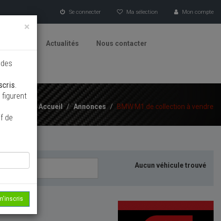
Se connecter
Ma sélection
Mon compte
×
tionneurs
Actualités
Nous contacter
 des
scris
.
figurent
Accueil
/
Annonces
/
BMW M1 de collection à vendre
f de
Aucun véhicule trouvé
m'inscris
echerche...