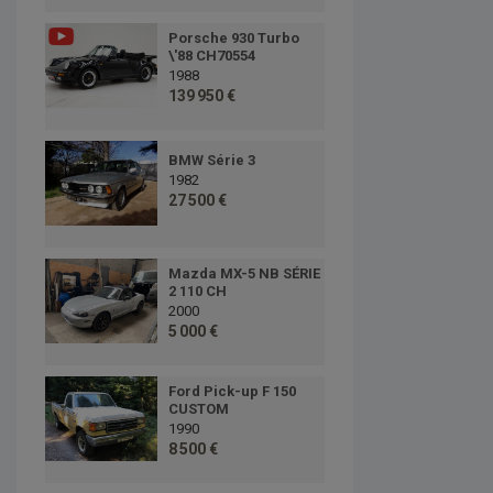
Porsche 930 Turbo
\'88 CH70554
1988
139 950 €
BMW Série 3
1982
27 500 €
Mazda MX-5 NB SÉRIE
2 110 CH
2000
5 000 €
Ford Pick-up F 150
CUSTOM
1990
8 500 €