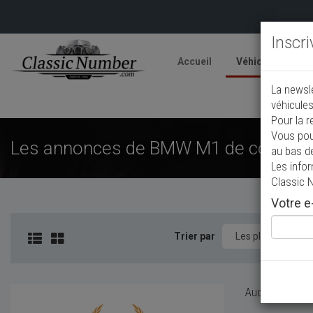
Inscr
Accueil
Véhicules
V
La newsl
A
véhicules
Pour la r
Vous pou
Les annonces de BMW M1 de collectio
au bas d
Les info
Classic 
Votre e-
Trier par
Aucun véhicule