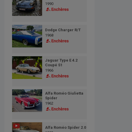
1990
Dodge Charger R/T
1968
Jaguar Type E 4.2
Coupé S1
1966
Alfa Roméo Giulietta
Spider
1962
Alfa Roméo Spider 2.0