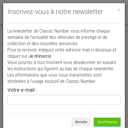
Toggle
×
Inscrivez-vous à notre newsletter
navigat
La newsletter de Classic Number vous informe chaque
semaine de l’actualité des véhicules de prestige et de
collection et des nouvelles annonces.
Pour la recevoir, indiquez votre adresse mail ci-dessous et
cliquez sur
Je m'inscris
.
Vous pourrez à tout moment vous désabonner en suivant
Vos annonces vues par
les instructions qui figurent au bas de chaque newsletter.
plus de 4 millions de collectionneurs
Les informations que vous nous transmettez sont
destinées à l’usage exclusif de Classic Number.
Ajouter une annonce
Votre e-mail :
> Rechercher un véhicule
Marque
BMW >
Annuler
Je m'inscris
Modèle
CSL >