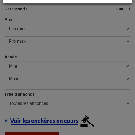
Carrosserie
Toutes >
Prix
Année
Type d'annonce