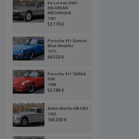
De Lorean DMC
DELOREAN
MÉCANIQUE
1981
52 170 €
Porsche 911 Gemini
Blue Metallic
1975
66 520 €
Porsche 911 TARGA
G50
1988
52 180 €
Aston Martin DB DB2
1953
165 200 €