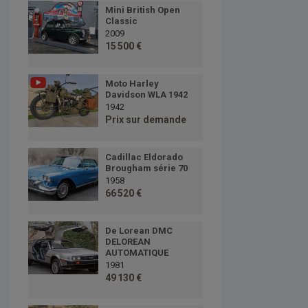
Mini British Open
Classic
2009
15 500 €
Moto Harley
Davidson WLA 1942
1942
Prix sur demande
Cadillac Eldorado
Brougham série 70
1958
66 520 €
De Lorean DMC
DELOREAN
AUTOMATIQUE
1981
49 130 €