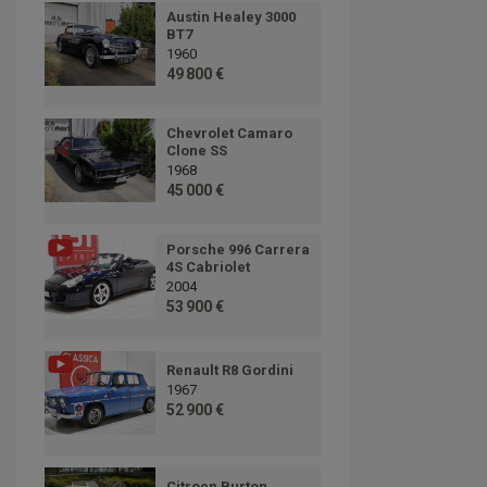
Austin Healey 3000
BT7
1960
49 800 €
Chevrolet Camaro
Clone SS
1968
45 000 €
Porsche 996 Carrera
4S Cabriolet
2004
53 900 €
Renault R8 Gordini
1967
52 900 €
Citroen Burton