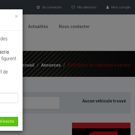
Se connecter
Ma sélection
Mon compte
×
tionneurs
Actualités
Nous contacter
 des
scris
.
figurent
Accueil
/
Annonces
/
BMW Moto de collection à vendre
f de
Aucun véhicule trouvé
m'inscris
echerche...