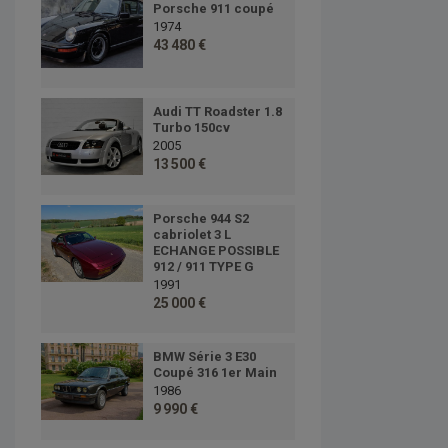
Porsche 911 coupé
1974
43 480 €
Audi TT Roadster 1.8
Turbo 150cv
2005
13 500 €
Porsche 944 S2
cabriolet 3 L
ECHANGE POSSIBLE
912 / 911 TYPE G
1991
25 000 €
BMW Série 3 E30
Coupé 316 1er Main
1986
9 990 €