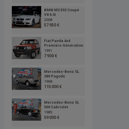
BMW M3 E92 Coupé
V8 4.0i
2008
57 950 €
Fiat Panda 4x4
Première Génération
1991
7 900 €
Mercedes-Benz SL
280 Pagode
1968
115 000 €
Mercedes-Benz SL
500 Cabriolet
1985
59 000 €