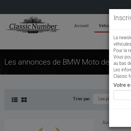
Inscr
Accueil
Véhicules
V
La newsl
A
véhicules
Pour la r
Vous pou
Les annonces de BMW Moto de collect
au bas d
Les info
Classic 
Votre e-
Trier par
Aucun véhicule