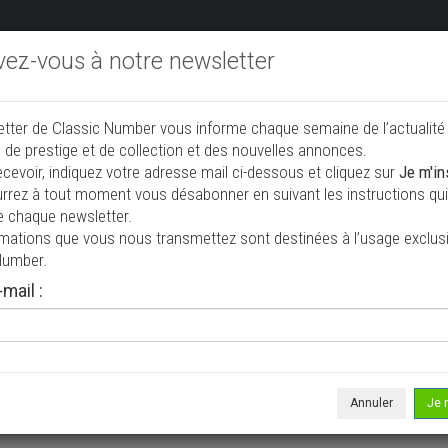
ivez-vous à notre newsletter
endre aux enchères
Annonceurs PRO
Annuaire des collec
etter de Classic Number vous informe chaque semaine de l’actualité
jouter une annonce
 de prestige et de collection et des nouvelles annonces.
ecevoir, indiquez votre adresse mail ci-dessous et cliquez sur
Je m'in
rrez à tout moment vous désabonner en suivant les instructions qui 
ion à vendre
e chaque newsletter.
rmations que vous nous transmettez sont destinées à l’usage exclusi
Number.
mail :
Annuler
Je 
 ne correspond à votre recherche, veuillez modifier vos critères de r