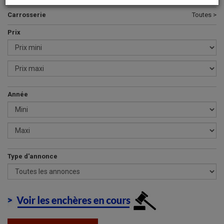
Carrosserie
Toutes >
Prix
Année
Type d'annonce