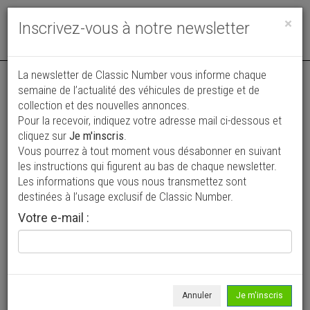
Toggle
×
Inscrivez-vous à notre newsletter
navigat
La newsletter de Classic Number vous informe chaque
semaine de l’actualité des véhicules de prestige et de
collection et des nouvelles annonces.
Pour la recevoir, indiquez votre adresse mail ci-dessous et
cliquez sur
Je m'inscris
.
Vous pourrez à tout moment vous désabonner en suivant
Vos annonces vues par
les instructions qui figurent au bas de chaque newsletter.
plus de 4 millions de collectionneurs
Les informations que vous nous transmettez sont
destinées à l’usage exclusif de Classic Number.
Ajouter une annonce
Votre e-mail :
> Rechercher un véhicule
Marque
BMW >
Annuler
Je m'inscris
Modèle
Série 4 >