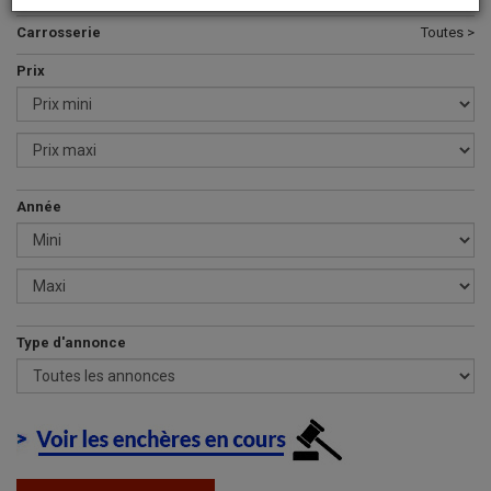
Carrosserie
Toutes >
Prix
Année
Type d'annonce